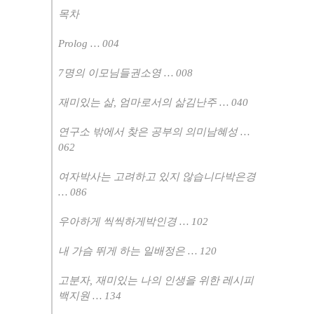
목차
Prolog
…
004
7
명의 이모님들권소영
…
008
재미있는 삶
,
엄마로서의 삶김난주
…
040
연구소 밖에서 찾은 공부의 의미남혜성
…
062
여자박사는 고려하고 있지 않습니다박은경
…
086
우아하게 씩씩하게박인경
…
102
내 가슴 뛰게 하는 일배정은
…
120
고분자
,
재미있는 나의 인생을 위한 레시피
백지원
…
134