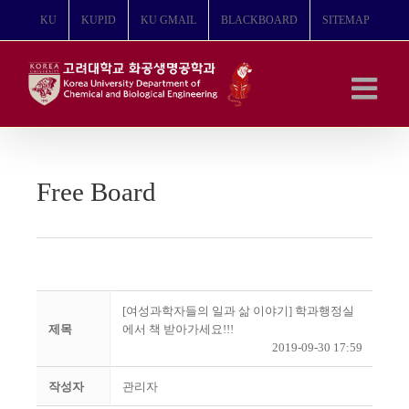
콘
KU
KUPID
KU GMAIL
BLACKBOARD
SITEMAP
텐
츠
로
건
너
뛰
기
Free Board
[여성과학자들의 일과 삶 이야기] 학과행정실
제목
에서 책 받아가세요!!!
2019-09-30 17:59
작성자
관리자