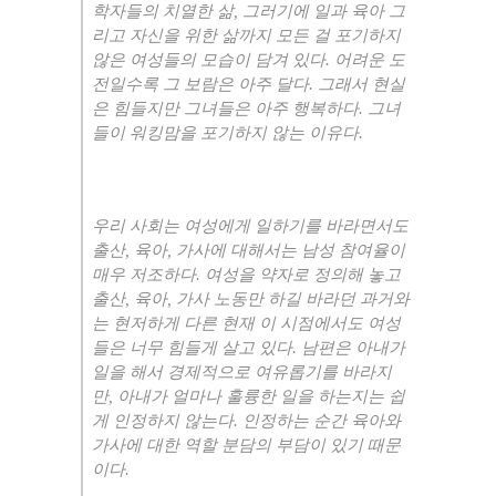
학자들의 치열한 삶
,
그러기에 일과 육아 그
리고 자신을 위한 삶까지 모든 걸 포기하지
않은 여성들의 모습이 담겨 있다
.
어려운 도
전일수록 그 보람은 아주 달다
.
그래서 현실
은 힘들지만 그녀들은 아주 행복하다
.
그녀
들이 워킹맘을 포기하지 않는 이유다
.
우리 사회는 여성에게 일하기를 바라면서도
출산
,
육아
,
가사에 대해서는 남성 참여율이
매우 저조하다
.
여성을 약자로 정의해 놓고
출산
,
육아
,
가사 노동만 하길 바라던 과거와
는 현저하게 다른 현재 이 시점에서도 여성
들은 너무 힘들게 살고 있다
.
남편은 아내가
일을 해서 경제적으로 여유롭기를 바라지
만
,
아내가 얼마나 훌륭한 일을 하는지는 쉽
게 인정하지 않는다
.
인정하는 순간 육아와
가사에 대한 역할 분담의 부담이 있기 때문
이다
.