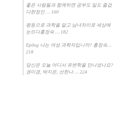
좋은 사람들과 함께하면 공부도 일도 즐겁
다한정인
…
160
평등으로 과학을 알고 남녀차이로 세상에
눈뜨다홍정숙
…
182
Epilog
나는 여성 과학자입니까
?
홍정숙
…
218
당신은 오늘 어디서 유변학을 만나셨나요
?
권미경
,
박지은
,
선한나
…
224