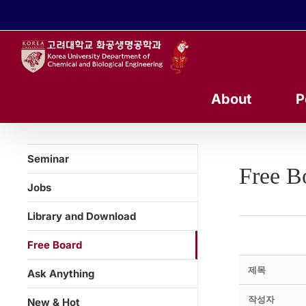
콘
텐
츠
로
건
너
About
P
뛰
기
Seminar
Free B
Jobs
Library and Download
Free Board
제목
Ask Anything
작성자
New & Hot