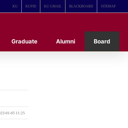
KU
KUPID
KU GMAIL
BLACKBOARD
SITEMAP
Graduate
Alumni
Board
23-01-05 11:25