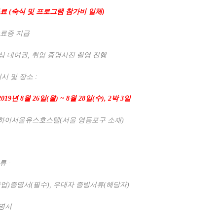
무료
(
숙식 및 프로그램 참가비 일체
)
수료증 지급
상 대여권
,
취업 증명사진 촬영 진행
일시 및 장소
:
2019
년
8
월
26
일
(
월
) ~ 8
월
28
일
(
수
), 2
박
3
일
하이서울유스호스텔
(
서울 영등포구 소재
)
서류
:
졸업
)
증명서
(
필수
),
우대자 증빙서류
(
해당자
)
명서