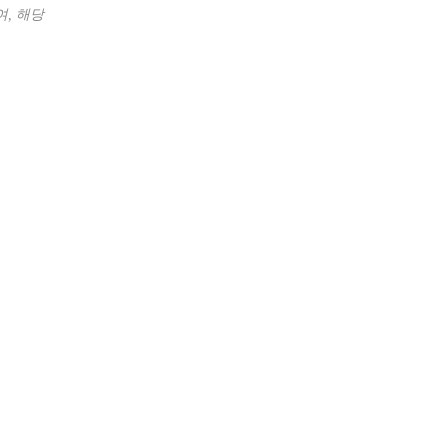
여
,
해당