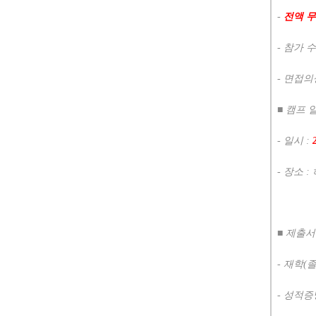
-
전액 
-
참가 
-
면접의
■
캠프 
-
일시
:
-
장소
:
■
제출
-
재학
(
-
성적증