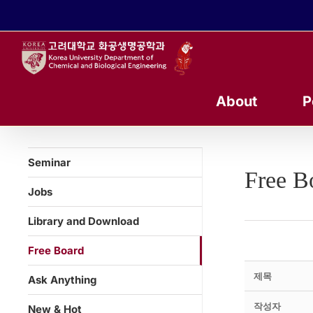
콘
텐
츠
로
건
너
About
P
뛰
기
Seminar
Free B
Jobs
Library and Download
Free Board
제목
Ask Anything
작성자
New & Hot