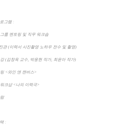
프로그램
:
그룹 멘토링 및 직무 워크숍
진관
(
이력서 사진촬영 노하우 전수 및 촬영
)
특강
(
김창옥 교수
,
박웅현 작가
,
최윤아 작가
)
힐링
<
와인 앤 캔버스
>
 워크샵
<
나의 이력극
>
관람
혜택
: