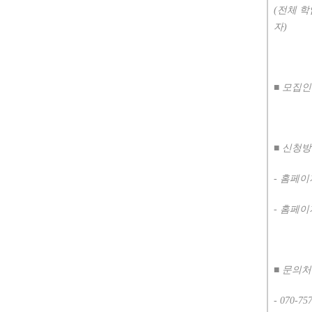
(
전체 
자
)
■
모집
■
신청
-
홈페이
-
홈페이
■
문의
- 070-75