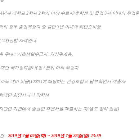
4
년제 대학교
2
학년
2
학기 이상 수료자
/
휴학생 및 졸업
3
년 이내의 취업
학의 경우 졸업예정자 및 졸업
3
년 이내의 취업준비생
우대
)
선발 자격안내
층 우대
:
기초생활수급자
,
차상위계층
,
재단 국가장학금
I
유형
5
분위 이하 해당자
소득 대비 비율
(100%)
에 해당하는 건강보험료 납부확인서 제출자
학재단 희망사다리 장학생
지관련 기관에서 발급한 추천서를 제출하는 자
(
별도 양식 없음
)
기간
:
2019
년
7
월
09
일
(
화
) ~ 2019
년
7
월
28
일
(
일
) 23:59