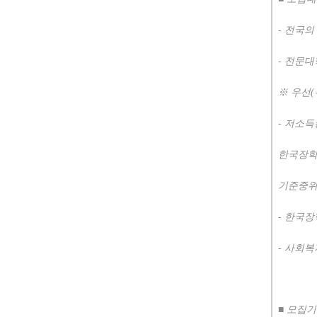
-
전국의
-
전문대
※
우선
(
-
저소득
한국장학
기준중위
-
한국장
-
사회복
■
모집