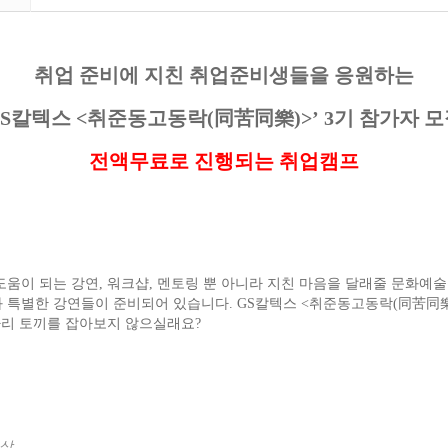
취업 준비에 지친 취업준비생들을 응원하는
S
칼텍스
<
취준동고동락
(
同苦同樂
)>’ 3
기 참가자 모
전액무료로 진행되는 취업캠프
도움이 되는 강연
,
워크샵
,
멘토링 뿐 아니라 지친 마음을 달래줄 문화예술
 특별한 강연들이 준비되어 있습니다
. GS
칼텍스
<
취준동고동락
(
同苦同
마리 토끼를 잡아보지 않으실래요
?
상