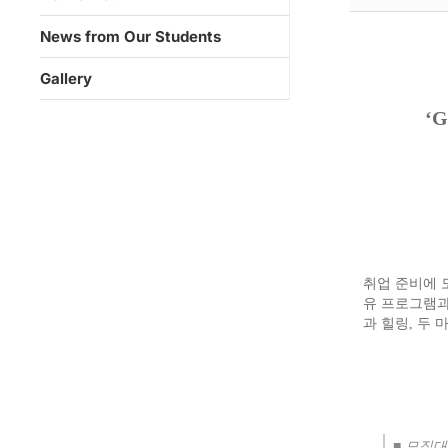
News from Our Students
Gallery
‘G
취업 준비에 
유 프로그램과
과 힐링
,
두 
■
모집대