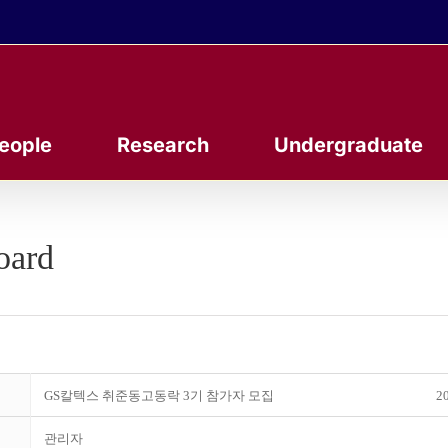
eople
Research
Undergraduate
oard
GS칼텍스 취준동고동락 3기 참가자 모집
20
관리자