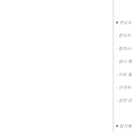
■
주요
-
현직자 
-
합격사
-
명사 
-
아트 
-
연극제
-
공연 
■
참가