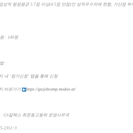
학업성적 평점평균
3.7
점 이상
(4.5
점 만점
)
인 성적우수자에 한함
,
가산점 부
인원
: 140
명
방법
:
지 내
‘
참가신청
’
탭을 통해 신청
지 바로가기
https://gscjobcamp.modoo.at/
처
: GS
칼텍스 취준동고동락 운영사무국
75-2351~3