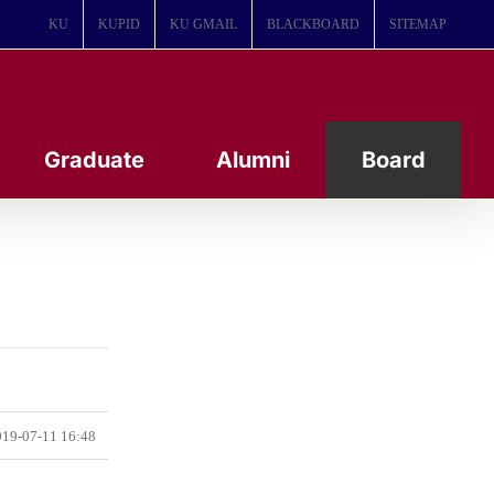
KU
KUPID
KU GMAIL
BLACKBOARD
SITEMAP
Graduate
Alumni
Board
19-07-11 16:48