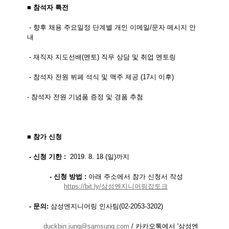
■
참석자 특전
-
향후 채용 주요일정 단계별 개인 이메일
/
문자 메시지 안
내
-
재직자 지도선배
(
멘토
)
직무 상담 및 취업 멘토링
-
참석자 전원 뷔페 석식 및 맥주 제공
(17
시 이후
)
-
참석자 전원 기념품 증정 및 경품 추첨
■
참가 신청
-
신청 기한
:
2019. 8. 18 (
일
)
까지
-
신청 방법
:
아래 주소에서 참가 신청서 작성
https://bit.ly/
삼성엔지니어링잡토크
-
문의
:
삼성엔지니어링 인사팀
(02-2053-3202)
duckbin.jung@samsung.
com
/
카카오톡에서
'
삼성엔