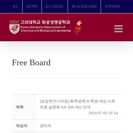
콘
KU
KUPID
KU GMAIL
BLACKBOARD
SITEMAP
텐
츠
로
건
너
뛰
기
Free Board
[삼성엔지니어링] 화학공학과 학생 대상 사옥
제목
초청 설명회 Job Talk Day 안내
2019-07-05 10:54
작성자
관리자