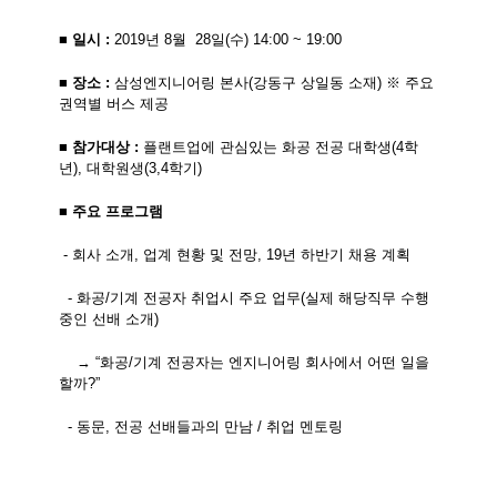
■
일시
:
2019
년
8
월
28
일
(
수
) 14:00 ~ 19:00
■
장소
:
삼성엔지니어링 본사
(
강동구 상일동 소재
)
※ 주요
권역별 버스 제공
■
참가대상
:
플랜트업에 관심있는 화공 전공 대학생
(4
학
년
),
대학원생
(3,4
학기
)
■
주요 프로그램
-
회사 소개
,
업계 현황 및 전망
, 19
년 하반기 채용 계획
-
화공
/
기계 전공자 취업시 주요 업무
(
실제 해당직무 수행
중인 선배 소개
)
→ “화공
/
기계 전공자는 엔지니어링 회사에서 어떤 일을
할까
?
”
-
동문
,
전공 선배들과의 만남
/
취업 멘토링