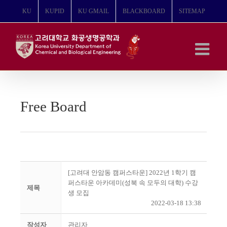
콘
KU
KUPID
KU GMAIL
BLACKBOARD
SITEMAP
텐
츠
로
건
너
뛰
기
Free Board
[고려대 안암동 캠퍼스타운] 2022년 1학기 캠
퍼스타운 아카데미(성북 속 모두의 대학) 수강
제목
생 모집
2022-03-18 13:38
작성자
관리자