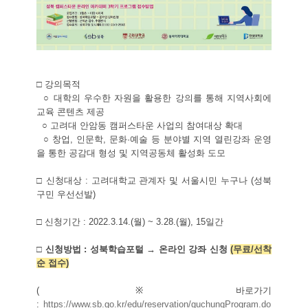
□ 강의목적
○ 대학의 우수한 자원을 활용한 강의를 통해 지역사회에
교육 콘텐츠 제공
○ 고려대 안암동 캠퍼스타운 사업의 참여대상 확대
○ 창업
,
인문학
,
문화·예술 등 분야별 지역 열린강좌 운영
을 통한 공감대 형성 및 지역공동체 활성화 도모
□ 신청대상
:
고려대학교 관계자 및 서울시민 누구나
(
성북
구민 우선선발
)
□ 신청기간
: 2022.3.14.(
월
) ~ 3.28.(
월
), 15
일간
□ 신청방법
:
성북학습포털 → 온라인 강좌 신청
(
무료
/
선착
순 접수
)
( ※
바로가기
:
https://www.sb.go.kr/edu/reservation/guchungProgram.do