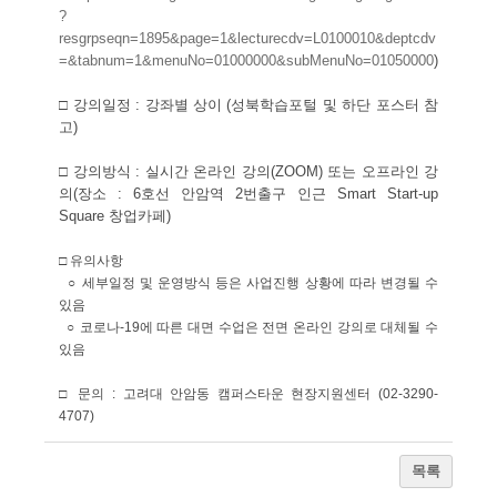
?
resgrpseqn=1895&page=1&lecturecdv=L0100010&deptcdv
=&tabnum=1&menuNo=01000000&subMenuNo=01050000
)
□ 강의일정
:
강좌별 상이
(
성북학습포털 및 하단 포스터 참
고
)
□ 강의방식
:
실시간 온라인 강의
(ZOOM)
또는 오프라인 강
의
(
장소
: 6
호선 안암역
2
번출구 인근
Smart Start-up
Square
창업카페
)
□ 유의사항
○
세부일정 및 운영방식 등은 사업진행 상황에 따라 변경될 수
있음
○
코로나
-19
에 따른 대면 수업은 전면 온라인
강의로 대체될 수
있음
□ 문의
:
고려대 안암동 캠퍼스타운 현장지원센터
(02-3290-
4707)
목록