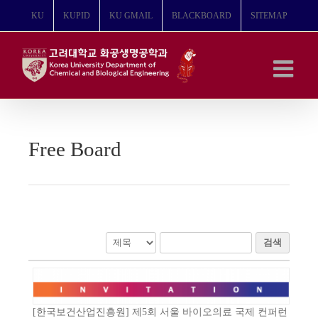
콘
KU
KUPID
KU GMAIL
BLACKBOARD
SITEMAP
텐
츠
로
건
너
뛰
기
Free Board
검색
[한국보건산업진흥원] 제5회 서울 바이오의료 국제 컨퍼런