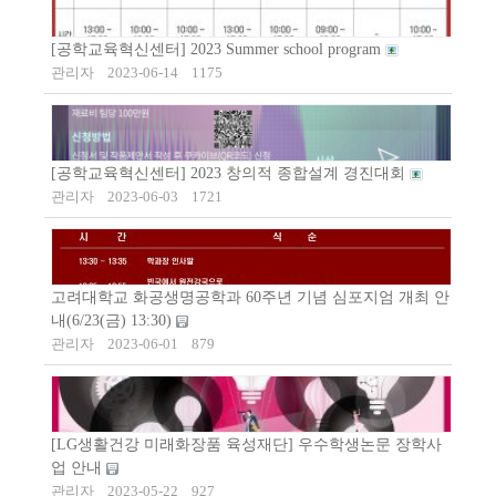
[공학교육혁신센터] 2023 Summer school program
관리자
2023-06-14
1175
[공학교육혁신센터] 2023 창의적 종합설계 경진대회
관리자
2023-06-03
1721
고려대학교 화공생명공학과 60주년 기념 심포지엄 개최 안
내(6/23(금) 13:30)
관리자
2023-06-01
879
[LG생활건강 미래화장품 육성재단] 우수학생논문 장학사
업 안내
관리자
2023-05-22
927