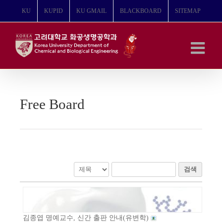
콘
KU
KUPID
KU GMAIL
BLACKBOARD
SITEMAP
텐
츠
로
건
너
뛰
기
Free Board
검색
김종엽 명예교수, 신간 출판 안내(유변학)