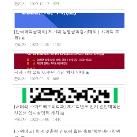
관리자
2023-12-12
925
[한국화학공학회] 제23회 생명공학경시대회 (LG화학 후
원)
관리자
2023-09-26
1199
공과대학 설립 60주년 기념 행사 안내
관리자
2023-09-19
886
[배터리-스마트팩토리학과] 2024학년도 전기 일반대학원
신입생 입시설명회 개최
관리자
2023-09-06
1440
[대원여고] 학생 맞춤형 멘토링 활동 홍보(학부생/대학원