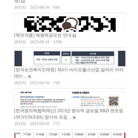
생)
관리자
2023-08-30
844
[떡의작품] 해짬떡공모전 안내
관리자
2023-08-18
1298
[한국보건복지인재원] 제4기 바이오헬스산업 일자리 아카
데미 ..
관리자
2023-06-30
796
[한국원자력협력재단] 2023년 원자력 글로벌 R&D 멘토링
(NUVENGERS) 참가자 모집 ..
관리자
2023-06-29
775