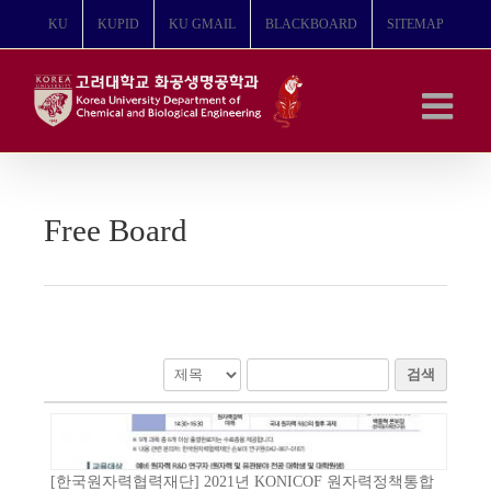
콘
KU
KUPID
KU GMAIL
BLACKBOARD
SITEMAP
텐
츠
로
건
너
뛰
기
Free Board
검색
[한국원자력협력재단] 2021년 KONICOF 원자력정책통합