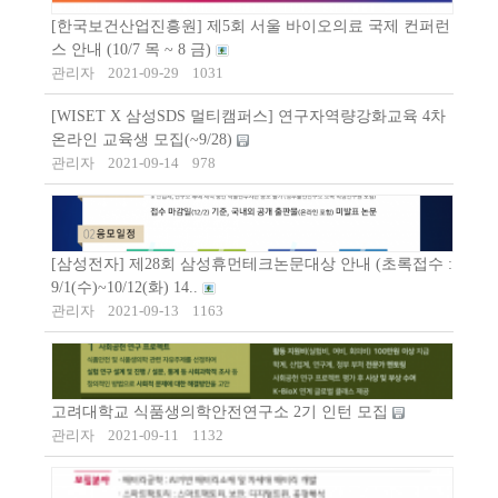
[한국보건산업진흥원] 제5회 서울 바이오의료 국제 컨퍼런
스 안내 (10/7 목 ~ 8 금)
관리자
2021-09-29
1031
[WISET X 삼성SDS 멀티캠퍼스] 연구자역량강화교육 4차
온라인 교육생 모집(~9/28)
관리자
2021-09-14
978
[삼성전자] 제28회 삼성휴먼테크논문대상 안내 (초록접수 :
9/1(수)~10/12(화) 14..
관리자
2021-09-13
1163
고려대학교 식품생의학안전연구소 2기 인턴 모집
관리자
2021-09-11
1132