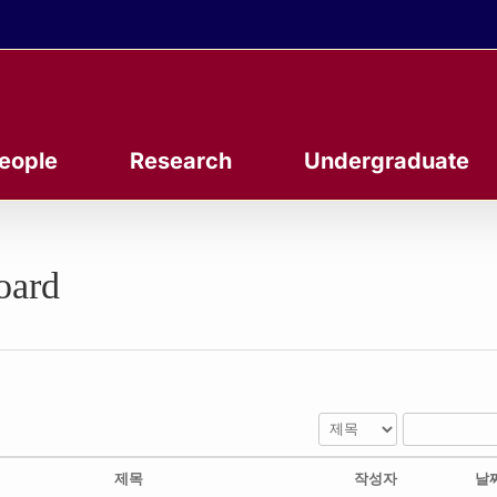
eople
Research
Undergraduate
oard
제목
작성자
날