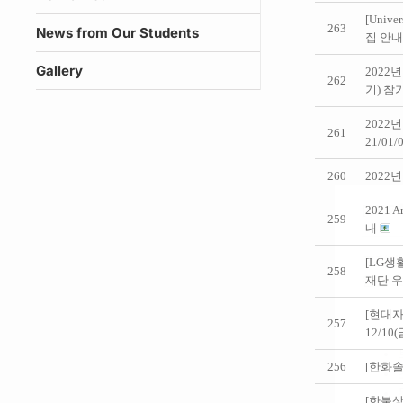
[Univ
263
News from Our Students
집 안내 (
Gallery
2022년 
262
기) 참
2022
261
21/01/
260
202
2021 
259
내
[LG생
258
재단 
[현대자
257
12/10
256
[한화솔
[한불상공