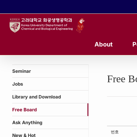
콘
텐
츠
로
건
너
About
P
뛰
기
Seminar
Free B
Jobs
Library and Download
Free Board
Ask Anything
번호
New & Hot