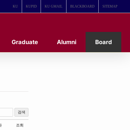
KU
KUPID
KU GMAIL
BLACKBOARD
SITEMAP
Graduate
Alumni
Board
검색
짜
조회