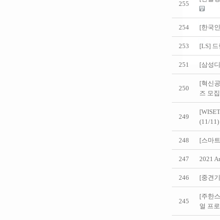
255
254
[한국
253
[LS]
251
[삼성디
[혁신
250
즈 모집(
[WIS
249
(11/11
248
[스마
247
2021 A
246
[중견기
[주한스
245
얼 프