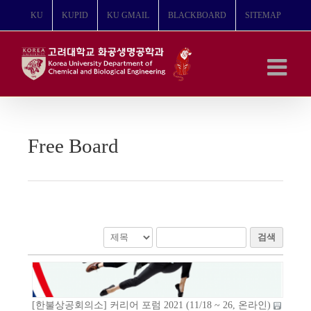
콘
KU
KUPID
KU GMAIL
BLACKBOARD
SITEMAP
텐
츠
로
건
너
뛰
기
Free Board
검색
[한불상공회의소] 커리어 포럼 2021 (11/18 ~ 26, 온라인)