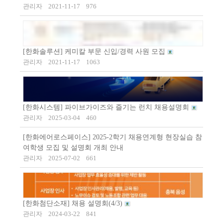
관리자
2021-11-17
976
[한화솔루션] 케미칼 부문 신입/경력 사원 모집
관리자
2021-11-17
1063
[한화시스템] 파이브가이즈와 즐기는 런치 채용설명회
관리자
2025-03-04
460
[한화에어로스페이스] 2025-2학기 채용연계형 현장실습 참
여학생 모집 및 설명회 개최 안내
관리자
2025-07-02
661
[한화첨단소재] 채용 설명회(4/3)
관리자
2024-03-22
841