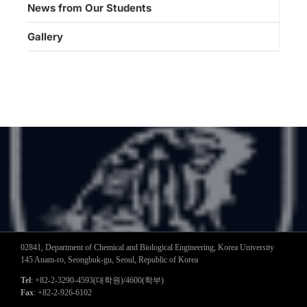
News from Our Students
Gallery
02841, Department of Chemical and Biological Engineering, Korea University
145 Anam-ro, Seongbuk-gu, Seoul, Republic of Korea
Tel
: +82-2-3290-4593(대학원)/4600(학부)
Fax
: +82-2-926-6102