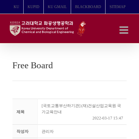
콘
KU
KUPID
KU GMAIL
BLACKBOARD
SITEMAP
텐
츠
로
건
너
뛰
기
Free Board
[국토교통부산하기관] (재)건설산업교육원 국
제목
가교육안내
2022-03-17 15:47
작성자
관리자