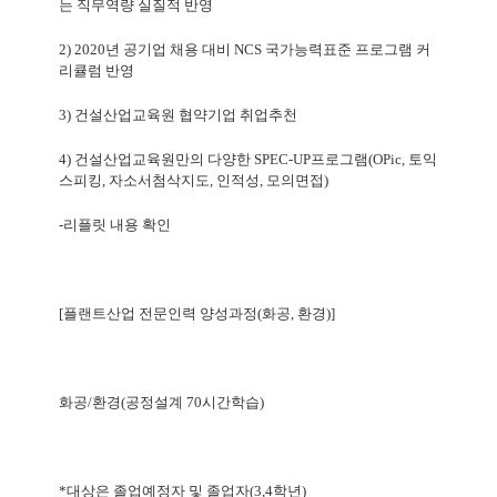
는 직무역량 실질적 반영
2) 2020
년 공기업 채용 대비
NCS
국가능력표준 프로그램 커
리큘럼 반영
3)
건설산업교육원 협약기업 취업추천
4)
건설산업교육원만의 다양한
SPEC-UP
프로그램
(OPic,
토익
스피킹
,
자소서첨삭지도
,
인적성
,
모의면접
)
-
리플릿 내용 확인
[
플랜트산업 전문인력 양성과정
(
화공
,
환경
)]
화공
/
환경
(
공정설계
70
시간학습
)
*
대상은 졸업예정자 및 졸업자
(3,4
학년
)