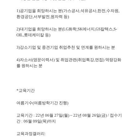
1)
공기업을 희망하시는 분
(
가스공사
,
석유공사
,
한전
,
수자원
,
환경공단
,
서부발전
,
원자력 등
)
2)
대기업을 희망하시는 분
(LG
화학
,SK
에너지
,GS
칼텍스
,S-
OIL,
롯데케미칼 등
)
3)
강소기업 및 중견기업 취업추천 및 연계를 원하시는 분
4)
자소서
(
영문이력서
)
및 취업관련
(
취업특강
,
면접
)
역량강화
를 원하시는 분
*
교육기간
여름기수
(
여름방학기간 진행
)
교육기간
: 22
년
06
월
27
일
(
월
) ~ 22
년
08
월
26
일
(
금
) /
접수기
간
: 06
월
09
일
(
목
)
까지
교육과정갤러리
: