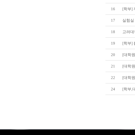
16
[학부]
17
실험실
18
고려대
19
[학부]
20
[대학
21
[대학
22
[대학원
24
[학부,