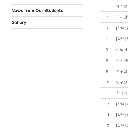
1
폐기물
News from Our Students
2
구내전
Gallery
3
[학부
4
[학부
5
실험실 
6
안전관
8
연구실
10
연구실
11
학과 
13
[학부]
14
[학부]
15
[학부