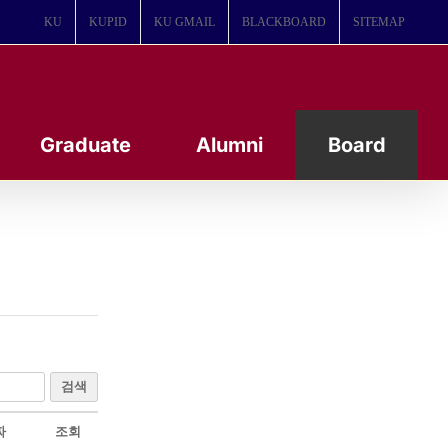
KU
KUPID
KU GMAIL
BLACKBOARD
SITEMAP
Graduate
Alumni
Board
검색
짜
조회