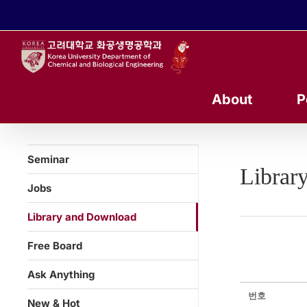
콘
텐
츠
로
건
너
About
P
뛰
기
Seminar
Librar
Jobs
Library and Download
Free Board
Ask Anything
번호
New & Hot