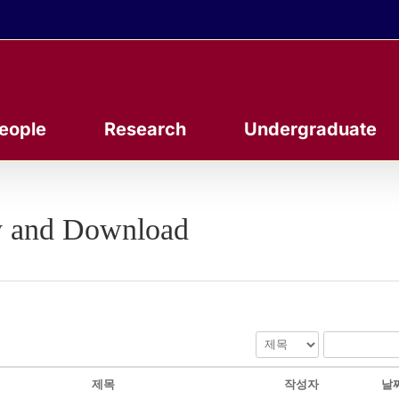
eople
Research
Undergraduate
y and Download
제목
작성자
날