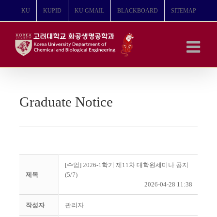
콘
KU
KUPID
KU GMAIL
BLACKBOARD
SITEMAP
텐
츠
로
건
너
뛰
기
Graduate Notice
[수업] 2026-1학기 제11차 대학원세미나 공지
제목
(5/7)
2026-04-28 11:38
작성자
관리자