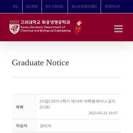
콘
KU
KUPID
KU GMAIL
BLACKBOARD
SITEMAP
텐
츠
로
건
너
뛰
기
Graduate Notice
[수업] 2025-1학기 제14차 대학원세미나 공지
제목
(5/28)
2025-05-22 10:07
작성자
관리자