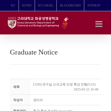
콘
KU
KUPID
KU GMAIL
BLACKBOARD
SITEMAP
텐
츠
로
건
너
뛰
기
Graduate Notice
[기타] 연구실 신규교육 인정 특강 진행(5/23)
제목
2025-05-21 16:48
작성자
관리자
첨부파일
특강 홍보 포스터.jpg