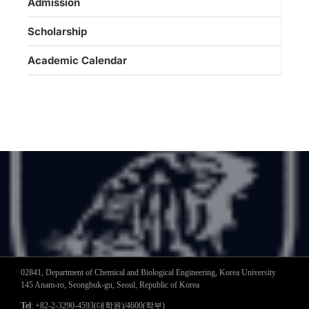
Admission
Scholarship
Academic Calendar
02841, Department of Chemical and Biological Engineering, Korea University
145 Anam-ro, Seongbuk-gu, Seoul, Republic of Korea
Tel
: +82-2-3290-4593(대학원)/4600(학부)