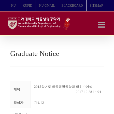
콘
KU
KUPID
KU GMAIL
BLACKBOARD
SITEMAP
텐
츠
로
건
너
뛰
기
Graduate Notice
2015학년도 화공생명공학과 학위수여식
제목
2017-12-28 14:04
작성자
관리자
[
16-02-05
]