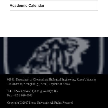
Academic Calendar
02841, Department of Chemical and Biological Engineering, Korea University
145 Anam-ro, Seongbuk-gu, Seoul, Republic of Korea
Tel
: +82-2-3290-4593(대학원)/4600(학부)
Fax
: +82-2-926-6102
Copyright(C)2017 Korea University. All Rights Reserved