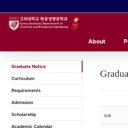
콘
텐
츠
로
건
너
About
P
뛰
기
Graduate Notice
Gradua
Curriculum
Requirements
Admission
Scholarship
제목
Academic Calendar