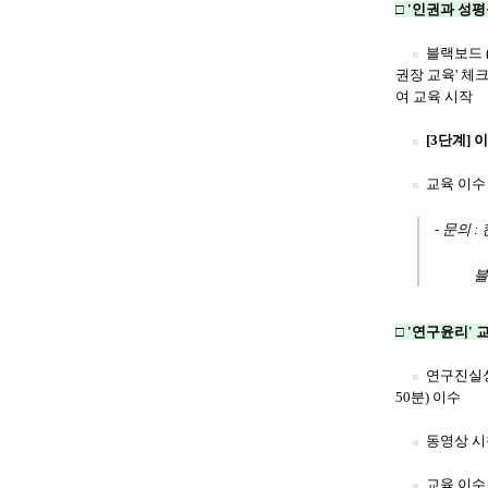
□ '인권과 성평
블랙보드 
권장 교육' 체
여 교육 시작
[3단계]
교육 이수 확
- 문의 : 
블랙보드 시
□ '연구윤리' 
연구진실
50분) 이수
동영상 시
교육 이수