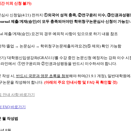
기간
이외 신청 불가)
사 신청일(4/21)
전까지
①외국어 성적 충족, ②연구윤리 이수, ③인권과성평
Journal 제출/게재(승인)
이
모두 충족되어야만 학위청구논문심사 신청이 가능
합
urnal 제출/게재(승인) 요건'의 경우 예외적 사항이 있으므로 하기 내용 참조
 학적/졸업
→ 논문심사
→ 학위청구논문제출자격요건(⑤ 제외) 확인 가능함
1학기) '대학원신입생강좌(GRA511)'를 수강 중인 논문신청 예정자는 강좌 이수 
 온라인에서 ①연구윤리와 ②인권과성평등을 반드시 이수하셔야 합니다.
작성 시,
반드시 국문과 영문 초록을 첨부
해야 하며(21.9.1 개정), 일반대학원
구논문을 작성해야 합니다
.
(아래의 주요 안내사항 및 FAQ 꼭 확인할 것)
요 안내 사항 바로가기
성
FAQ
바로가기
 월 작성법
5년 8월