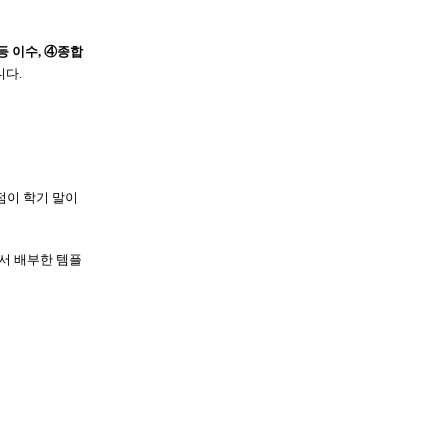
등 이수, ④종합
니다
.
시점이 학기 말이
에서 배부한 템플