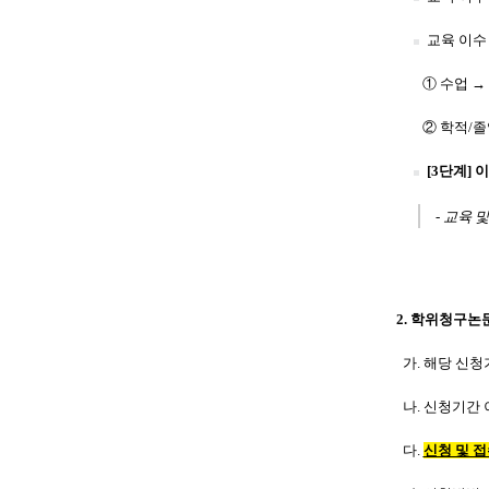
교육 이수 
① 수업 → 
② 학적/졸업
[3단계]
- 교육 및 
2. 학위청구논
가. 해당 신청
나. 신청기간 
다.
신청 및 