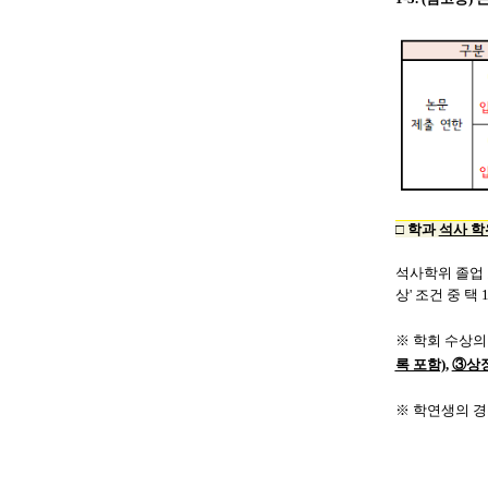
□ 학과
석사 학
석사학위 졸업 요
상' 조건 중 택
※ 학회 수상의
록 포함),
③상
※ 학연생의 경