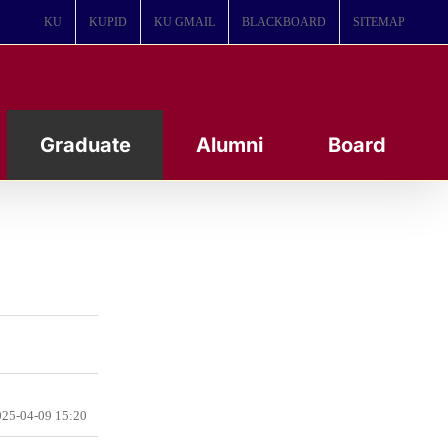
KU
KUPID
KU GMAIL
BLACKBOARD
SITEMAP
Graduate
Alumni
Board
25-04-09 15:20