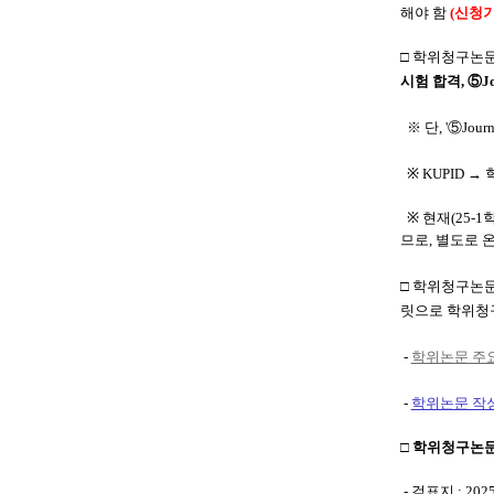
해야 함
(신청
□
학위청구논문심
시험 합격
, ⑤
※ 단, '⑤Jo
※ KUPID →
※
현재(25-
므로, 별도로
□
학위청구논문 
릿으로 학위청
-
학위논문 주
-
학위논문 작
□
학위청구논문
- 겉표지 : 202