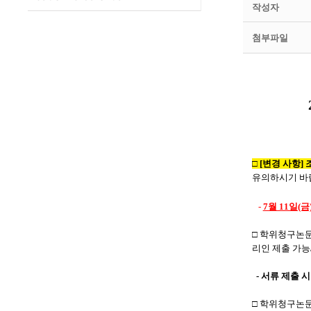
작성자
첨부파일
□
[변경 사항]
유의하시기 바랍
-
7월 11일(금)
□ 학위청구논
리인 제출 가능
- 서류 제출 시
□ 학위청구논