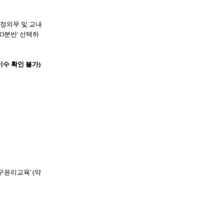
법정의무 및 교내
OO분반' 선택하
수 확인 불가)
연구윤리교육' (약