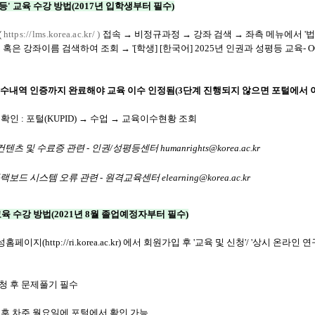
등' 교육 수강 방법(2017년 입학생부터 필수)
(
https://lms.korea.ac.kr/
)
접속 → 비정규과정
→ 강좌 검색
→ 좌측 메뉴에서 '
크 혹은 강좌이름 검색하여 조회
→
'[학생] [한국어] 2025년 인권과 성평등 교육- 
 이수내역 인증까지 완료해야 교육 이수 인정됨(3단계 진행되지 않으면 포털에서 이
인 : 포털(KUPID)
→ 수업
→ 교육이수현황 조회
컨텐츠 및 수료증 관련 - 인권/성평등센터 humanrights@korea.ac.kr
스템 오류 관련 - 원격교육센터 elearning@korea.ac.kr
교육 수강 방법(2021년 8월 졸업예정자부터 필수)
성홈페이지(
http://ri.korea.ac.kr
) 에서 회원가입 후 '교육 및 신청'/ '상시 온라인 
청 후 문제풀기 필수
 후 차주 월요일에 포털에서 확인 가능