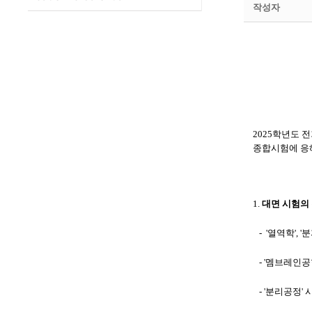
작성자
2025
학년도 전
종합시험에 응
1.
대면 시험의
-
'열역학', 
- '멤브레인공
- '분리공정' 