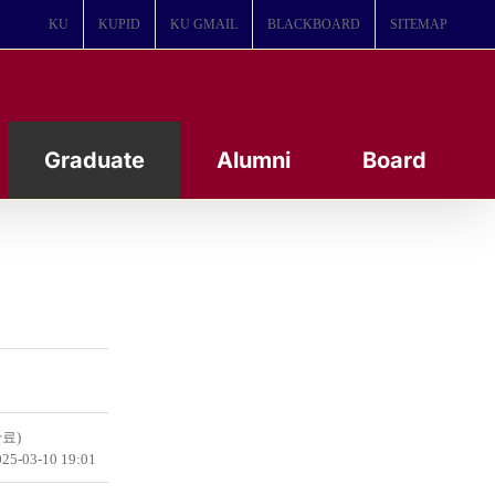
KU
KUPID
KU GMAIL
BLACKBOARD
SITEMAP
Graduate
Alumni
Board
료)
25-03-10 19:01