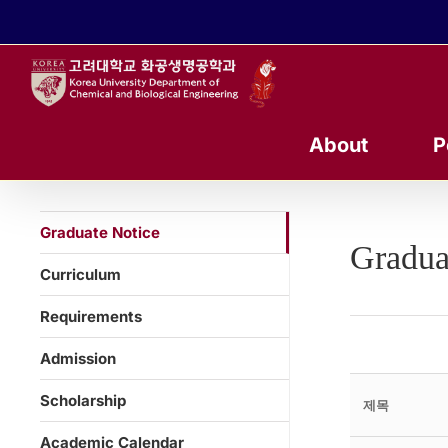
콘
텐
츠
로
건
너
About
P
뛰
기
Graduate Notice
Gradua
Curriculum
Requirements
Admission
Scholarship
제목
Academic Calendar