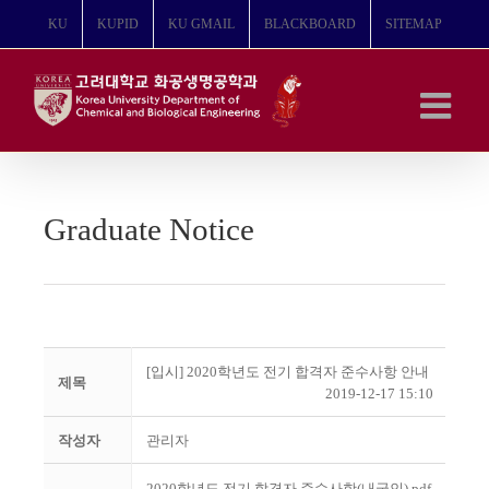
콘
KU
KUPID
KU GMAIL
BLACKBOARD
SITEMAP
텐
츠
로
건
너
뛰
기
Graduate Notice
[입시] 2020학년도 전기 합격자 준수사항 안내
제목
2019-12-17 15:10
작성자
관리자
2020학년도 전기 합격자 준수사항(내국인).pdf