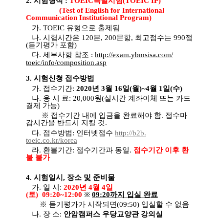
2.
시험형식
:
TOEIC
특별시험
(TOEIC IP)
(Test of English for International
Communication Institutional Program)
가
. TOEIC
유형으로 출제됨
나
.
시험시간은
120
분
, 200
문항
,
최고점수는
990
점
(
듣기평가 포함
)
다
.
세부사항 참조
:
http://exam.ybmsisa.com/
toeic/info/composition.asp
3.
시험신청 접수방법
가
.
접수기간
:
2020
년 3월 16일(월)~4월 1일(수)
나
.
응 시 료
: 20,000
원
(
실시간 계좌이체 또는 카드
결제 가능
)
※
접수기간 내에 입금을 완료해야 함
.
접수마
감시간을 반드시 지킬 것
.
다
.
접수방법
: 인터넷접수
http://b2b.
toeic.co.kr/korea
라
.
환불기간
:
접수기간과 동일
.
접수기간 이후 환
불 불가
4.
시험일시
,
장소 및 준비물
가
.
일 시
:
2020
년 4월 4일
(토)
09:20~12:00
※
09:20
까지 입실 완료
※
듣기평가가 시작되면
(09:50)
입실할 수 없음
나
.
장 소
:
안암캠퍼스 우당교양관 강의실