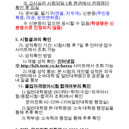
※ 고사실은 시험당일 1층 현관에서 전체명단
확인 후 입실
다
.
준비물
:
필기구
(
연필
,
지우개
),
신분증
(
주
민등
록증
,
여권
,
운전면허증
)
※
신분증이 없으면 응시할 수 없음
(
학생증은 신
분증으로 인정되지 않음
)
5.
시험결과의 확인
가
.
성적확인 기간
:
시험시행 후
7
일 후 인터넷 접수
사이트에서 조회 가능
나
.
성적확인 방법
1)
개별 성적 확인
:
인터넷접
수
http://b2b.toeic.co.
kr/korea
사이트에서 조회 가능
2)
개별 성적 통보
:
본 시험의 개인별 성적은 외국
어센터에서 소속대학 및 일반대학원으로 공문을 보
내 일괄 통보
다
.
졸업자격영어시험 합격여부의 확인
1)
일반대학원생:
[KUPID
>
학적
/
수업
>
외국어시
험
/
종합시험
>
합격자 조회
]
에서
확인
문의전화
02-3290-1359(
일반대학원 행정실
)
2)
일반대학원
外
대학원생
:
소속 대학원 행정실을
통해 추후 확인
3)
학부생
:
소속학과 행정실 통해 추후 확인