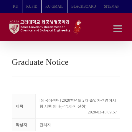
콘
KU
KUPID
KU GMAIL
BLACKBOARD
SITEMAP
텐
츠
로
건
너
뛰
기
Graduate Notice
[외국어센터] 2020학년도 2차 졸업자격영어시
제목
험 시행 안내(~4/1까지 신청)
2020-03-18 09:57
작성자
관리자