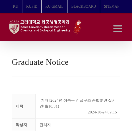
콘
KU
KUPID
KU GMAIL
BLACKBOARD
SITEMAP
텐
츠
로
건
너
뛰
기
Graduate Notice
[기타] 2024년 성북구 긴급구조 종합훈련 실시
제목
안내(10/31)
2024-10-24 09:15
작성자
관리자