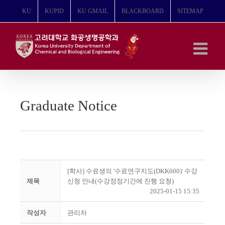
콘
KU
KUPID
KU GMAIL
BLACKBOARD
SITEMAP
텐
츠
로
건
너
뛰
기
Graduate Notice
[학사] 수료생의 '수료연구지도(DKK600)' 수강
제목
신청 안내(수강정정기간에 진행 요청)
2025-01-15 15:35
작성자
관리자