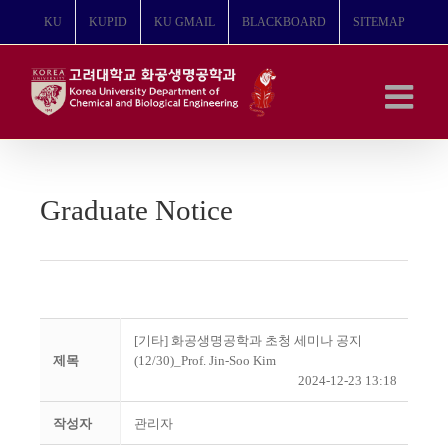
콘
KU
KUPID
KU GMAIL
BLACKBOARD
SITEMAP
텐
츠
로
건
너
뛰
기
Graduate Notice
[기타] 화공생명공학과 초청 세미나 공지
제목
(12/30)_Prof. Jin-Soo Kim
2024-12-23 13:18
작성자
관리자