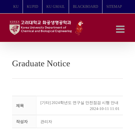
콘
KU
KUPID
KU GMAIL
BLACKBOARD
SITEMAP
텐
츠
로
건
너
뛰
기
Graduate Notice
[기타] 2024학년도 연구실 안전점검 시행 안내
제목
2024-10-11 11:01
작성자
관리자