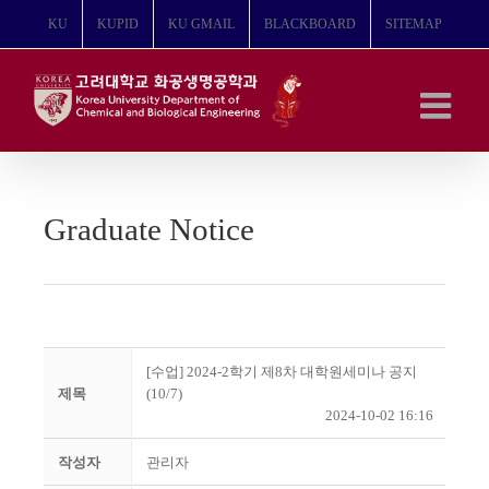
콘
KU
KUPID
KU GMAIL
BLACKBOARD
SITEMAP
텐
츠
로
건
너
뛰
기
Graduate Notice
[수업] 2024-2학기 제8차 대학원세미나 공지
제목
(10/7)
2024-10-02 16:16
작성자
관리자