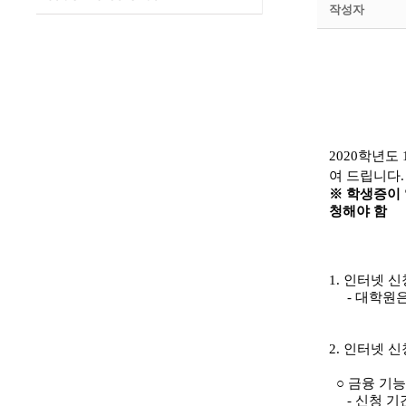
작성자
2020
학년도
여 드립니다
.
※
학생증이 
청해야 함
1.
인터넷 신
- 대학원은 
2.
인터넷 신
○
금융 기능
-
신청 기