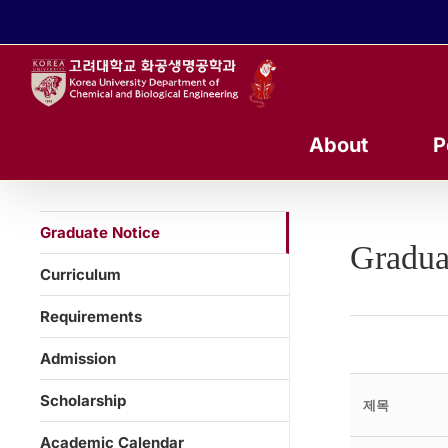
콘
텐
츠
로
건
너
About
P
뛰
기
Graduate Notice
Gradua
Curriculum
Requirements
Admission
Scholarship
제목
Academic Calendar