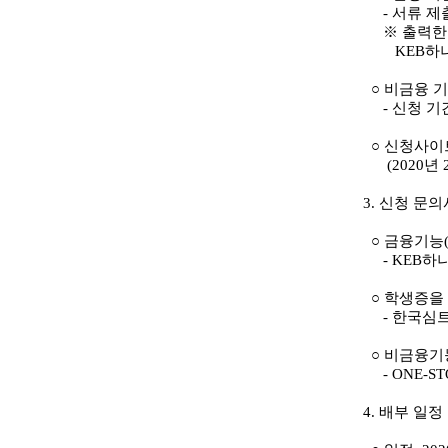
-
서류 제
※ 출력한 
KEB하나은
○
비금융 
-
신청 기
○
신청사이
(2020년 
3.
신청 문의
○
금융기능
- KEB
하
○
학생증을 
-
한국심
○
비금융기
- ONE-ST
4.
배부 일정