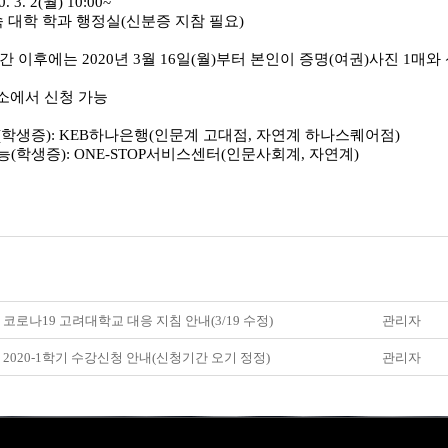
0. 3. 2(
월
) 10:00~
 대학 학과 행정실
(
신분증 지참 필요
)
기간 이후에는
2020
년
3
월
16
일
(
월
)
부터 본인이 증명
(
여권
)
사진
1
매와
에서 신청 가능
(
학생증
): KEB
하나은행
(
인문계 고대점
,
자연계 하나스퀘어점
)
능
(
학생증
): ONE-STOP
서비스센터
(
인문사회계
,
자연계
)
] 코로나19 고려대학교 대응 지침 안내(3/19 수정)
관리자
] 2020-1학기 수강신청 안내(신청기간 오기 정정)
관리자