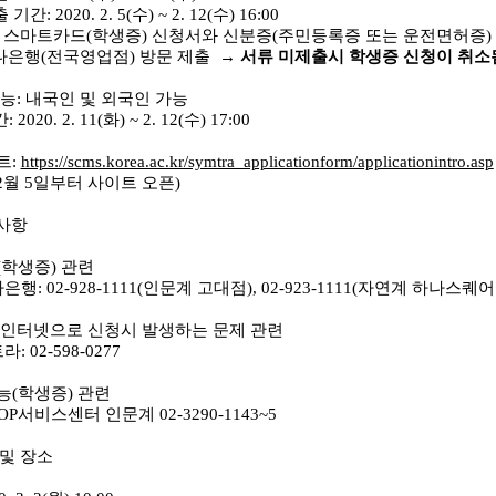
출 기간
: 2020. 2. 5(
수
) ~ 2. 12(
수
) 16:00
스마트카드(학생증) 신청서와 신분증(주민등록증 또는 운전면허증)
행(전국영업점) 방문 제출
→
서류 미제출시 학생증 신청이 취소
기능
:
내국인 및 외국인 가능
간
: 2020. 2. 11(화
) ~ 2. 12(
수
) 17:00
트
:
https://scms.korea.ac.kr/symtra_applicationform/applicationintro.asp
2월 5일부터 사이트 오픈)
사항
(
학생증
)
관련
나은행
: 02-928-1111(
인문계 고대점
), 02-923-1111(
자연계 하나스퀘어
인터넷으로 신청시 발생하는 문제 관련
트라
: 02-598-0277
능
(
학생증
)
관련
OP
서비스센터 인문계
02-3290-1143~5
 및 장소