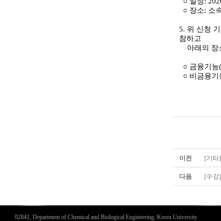
○
일정
: 202
○
장소
:
소속
5.
위 신청 
참하고
아래의 장소
○
금융기능
○
비금융기
이전
[기타
다음
[수강
02841, Department of Chemical and Biological Engineering, Korea University