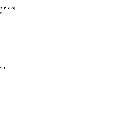
 지참하여
됨
점
)