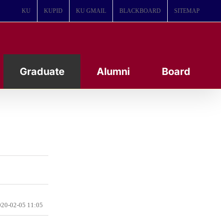
KU
KUPID
KU GMAIL
BLACKBOARD
SITEMAP
Graduate
Alumni
Board
20-02-05 11:05