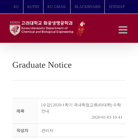
콘
KU
KUPID
KU GMAIL
BLACKBOARD
SITEMAP
텐
츠
로
건
너
뛰
기
Graduate Notice
[수강] 2020-1학기 국내학점교류(타대학) 수학
제목
안내
2020-01-03 10:43
작성자
관리자