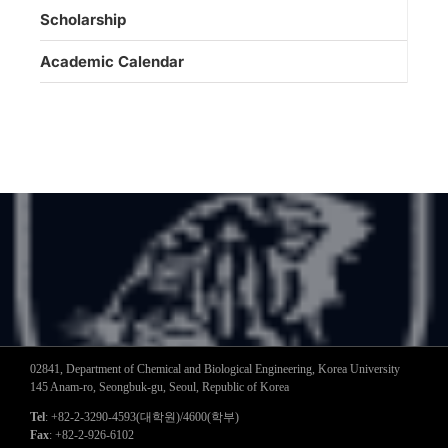
Scholarship
Academic Calendar
02841, Department of Chemical and Biological Engineering, Korea University
145 Anam-ro, Seongbuk-gu, Seoul, Republic of Korea
Tel
: +82-2-3290-4593(대학원)/4600(학부)
Fax
: +82-2-926-6102