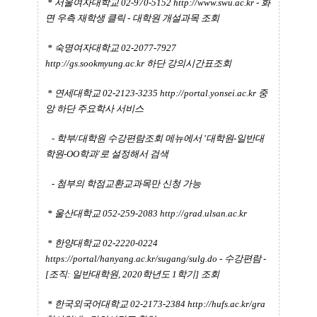
* 서울여자대학교 02-970-5152
http://www.swu.ac.kr
- 화
면 우측 재학생 클릭 - 대학원 개설과목 조회
* 숙명여자대학교 02-2077-7927
http://gs.sookmyung.ac.kr
하단 강의시간표조회
* 연세대학교 02-2123-3235
http://portal.yonsei.ac.kr
중
앙 하단 주요학사 서비스
- 학부/대학원 수강편람조회 메뉴에서 '대학원-일반대
학원-OO학과'로 설정해서 검색
- 첨부의 학점교환교과목만 신청 가능
* 울산대학교 052-259-2083
http://grad.ulsan.ac.kr
* 한양대학교 02-2220-0224
https://portal/hanyang.ac.kr/sugang/sulg.do
- 수강편람 -
[조직: 일반대학원, 2020학년도 1학기] 조회
* 한국외국어대학교 02-2173-2384
http://hufs.ac.kr/gra