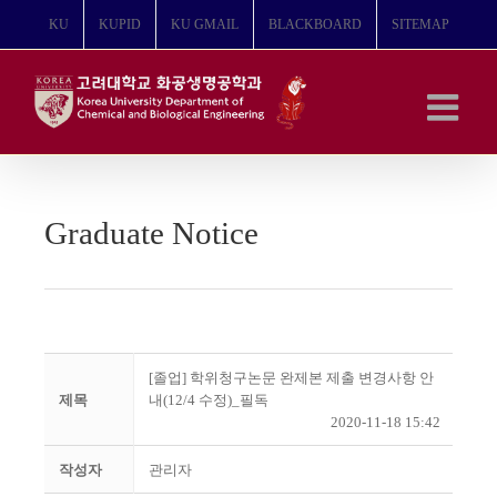
콘
KU
KUPID
KU GMAIL
BLACKBOARD
SITEMAP
텐
츠
로
건
너
뛰
기
Graduate Notice
[졸업] 학위청구논문 완제본 제출 변경사항 안
제목
내(12/4 수정)_필독
2020-11-18 15:42
작성자
관리자