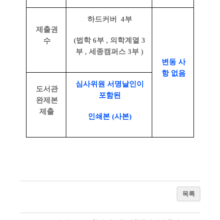
하드커버
4
부
제출권
(
법학
6
부
,
의학계열
3
수
부
,
세종캠퍼스
3
부
)
변동 사
항 없음
심사위원 서명날인이
도서관
포함된
완제본
제출
인쇄본
(
사본
)
목록