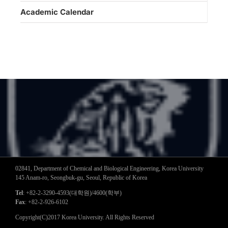
Academic Calendar
02841, Department of Chemical and Biological Engineering, Korea University
145 Anam-ro, Seongbuk-gu, Seoul, Republic of Korea
Tel
: +82-2-3290-4593(대학원)/4600(학부)
Fax
: +82-2-926-6102
Copyright(C)2017 Korea University. All Rights Reserved