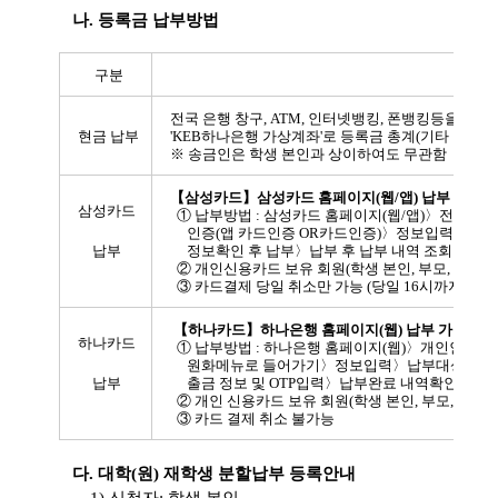
나. 등록금 납부방법
구분
납부
전국 은행 창구, ATM, 인터넷뱅킹, 폰뱅킹등을 이
현금 납부
'KEB하나은행 가상계좌'로 등록금 총계(기타 납입금
※ 송금인은 학생 본인과 상이하여도 무관함
【삼성카드】삼성카드 홈페이지(웹/앱) 납부 가능
삼성카드
① 납부방법 : 삼성카드 홈페이지(웹/앱)〉전
인증(앱 카드인증 OR카드인증)〉정보입력〉납부내
납부
정보확인 후 납부〉납부 후 납부 내역 조회
② 개인신용카드 보유 회원(학생 본인, 부모, 그 외 
③ 카드결제 당일 취소만 가능 (당일 16시까지 삼성
【하나카드】하나은행 홈페이지(웹) 납부 가능
하나카드
① 납부방법 : 하나은행 홈페이지(웹)〉개인인터
원화메뉴로 들어가기〉정보입력〉납부대상금액확
납부
출금 정보 및 OTP입력〉납부완료 내역확인
② 개인 신용카드 보유 회원(학생 본인, 부모, 그 외 
③ 카드 결제 취소 불가능
다. 대학(원) 재학생 분할납부 등록안내
1) 신청자: 학생 본인