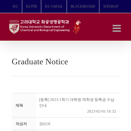
콘
KU
KUPID
KU GMAIL
BLACKBOARD
SITEMAP
텐
츠
로
건
너
뛰
기
Graduate Notice
[등록] 2023-1학기 대학원 재학생 등록금 수납
제목
안내
2023-02-01 16:32
작성자
관리자