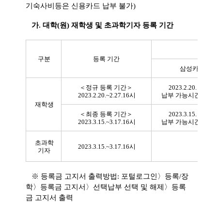
기숙
사비등은 신용카드 납부 불가)
가. 대학(원) 재학생 및 초과학기자 등록 기간
카
구분
등록 기간
삼성카드
＜정규 등록 기간＞
2023.2.20. ~ 2.27.
2023.2.20.~2.27.16시
납부 가능시간: 9~1
재학생
＜최종 등록 기간＞
2023.3.15. ~ 3.17.
2023.3.15.~3.17.16시
납부 가능시간: 9~1
초과학
2023.3.15.~3.17.16시
※ 
기자
※ 등록금 고지서 출력방법: 포털로그인〉등록/장
학〉등록금 고지서〉선택납부 선택 및 해제〉등록
금 고지서 출력