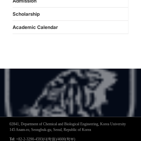
Admission
Scholarship
Academic Calendar
02841, Department of Chemical and Biological Engineering, Korea University
145 Anam-ro, Seongbuk-gu, Seoul, Republic of Korea
Tel
: +82-2-3290-4593(대학원)/4600(학부)