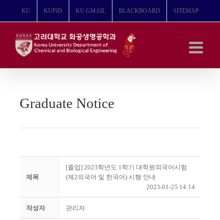
콘
KU
KUPID
KU GMAIL
BLACKBOARD
SITEMAP
텐
츠
로
건
너
뛰
기
Graduate Notice
[졸업] 2023학년도 1학기 대학원외국어시험
제목
(제2외국어 및 한국어) 시행 안내
2023-01-25 14:14
작성자
관리자