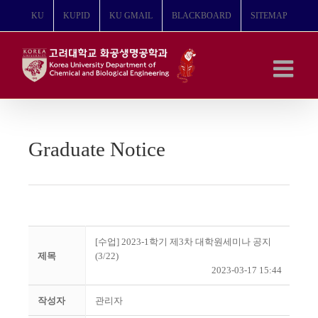
콘
KU
KUPID
KU GMAIL
BLACKBOARD
SITEMAP
텐
츠
로
건
너
뛰
기
Graduate Notice
[수업] 2023-1학기 제3차 대학원세미나 공지
제목
(3/22)
2023-03-17 15:44
작성자
관리자