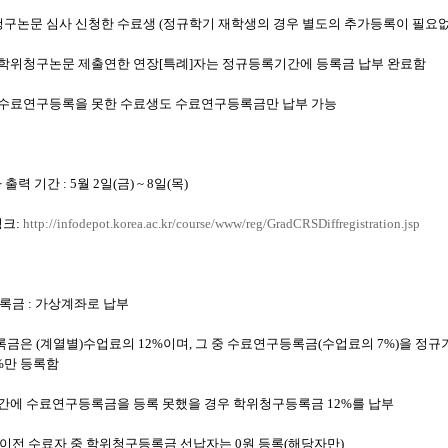
구논문 심사 신청한 수료생
(
정규학기 재학생의 경우 별도의 추가등록이 필요
학위청구논문 제출연한 연장
[
특례
]
자는 정규등록기간에 등록금 납부 완료함
수료연구등록을 못한 수료생도 수료연구등록금만 납부 가능
 출력 기간
: 5
월
2
일
(
금
) ~ 8
일
(
목
)
링크
:
http://infodepot.korea.ac.kr/course/www/reg/GradCRSDiffregistration.jsp
등록금
:
가상계좌로 납부
록금은
(
계열별
)
수업료의
12%
이며
,
그 중 수료연구등록금
(
수업료의
7%)
을 정규
%
만 등록함
간에 수료연구등록금을 등록 못했을 경우 학위청구등록금
12%
를 납부
 이전 수료자 중 학위청구등록금 선납자는
0
원 등록
(
해당자만
)