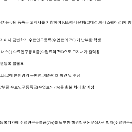
대상자는
0
원 등록금 고지서를 지참하여
KEB
하나은행
(
고대점
,
하나스퀘어점
)
에 
상자이나 금번학기 수료연구등록
(
수업료의
7%)
기 납부한 학생
이너스
(-)
수료연구등록금
(
수업료의
7%)
으로 고지서가 출력됨
원등록 불필요
KUPID
에 본인명의 은행명
,
계좌번호 확인 및 수정
 납부한 수료연구등록금
(
수업료의
7%)
을 환불 처리 할 예정
가등록기간에 수료연구등록금
(7%)
를 납부한 학위청구논문심사신청자
(
수료연구