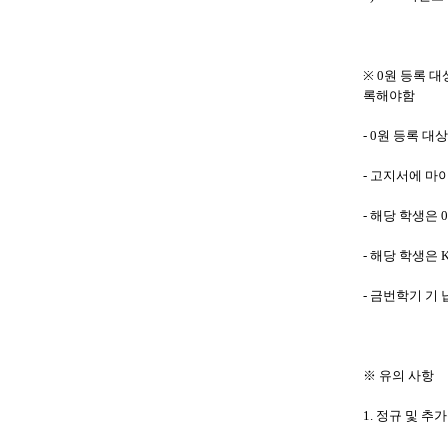
※
0
원 등록 
록해야함
- 0
원 등록 대
-
고지서에 마
-
해당 학생은
0
-
해당 학생은
-
금번학기 기
※
유의 사항
1.
정규 및 추