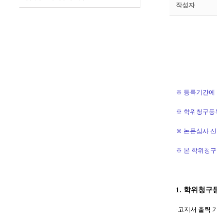
작성자
※
등록기간에
※
학위청구등
※
논문심사 신
※
본 학위청구
1.
학위청구
-
고지서 출력 