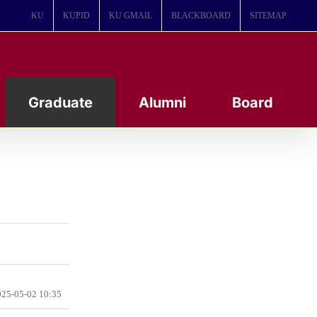
KU
KUPID
KU GMAIL
BLACKBOARD
SITEMAP
Graduate
Alumni
Board
25-05-02 10:35