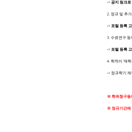
->
공지 링크로
2.
정규 및 추
->
포털 등록 
3.
수료연구 등
->
포털 등록 
4.
학적이
'
재학
->
정규학기 재
※
학위청구등록
※
정규기간에 