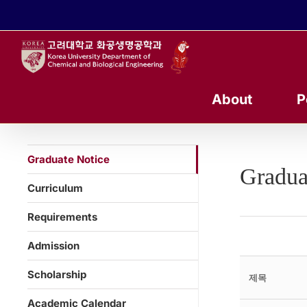
콘
텐
츠
로
건
너
About
P
뛰
기
Graduate Notice
Gradua
Curriculum
Requirements
Admission
Scholarship
제목
Academic Calendar