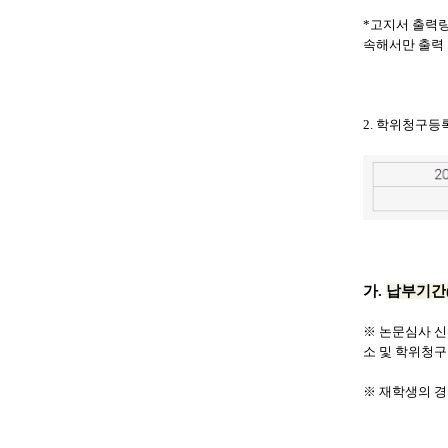
*
고지서 출력
속해서만 출력 
2.
학위청구등
가
.
납부기간
※
논문심사 신
소 및 학위청구
※
재학생의 경