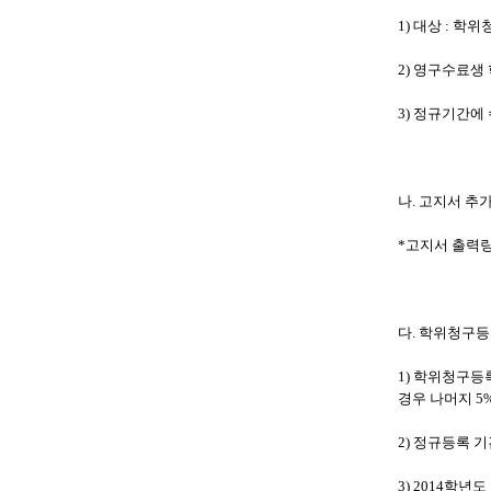
1)
대상
:
학위청
2)
영구수료생 
3)
정규기간에 
나
.
고지서 추가
*
고지서 출력
다
.
학위청구
1)
학위청구등
경우 나머지
5
2)
정규등록 기
3) 2014
학년도