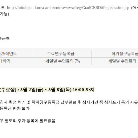
링크
:
http://infodepot.korea.ac.kr/course/www/reg/GradCRSDiffregistration.jsp
(※
가능)
록금액
(
수료생
) : 5
월
2
일
(
금
) ~ 5
월
8
일
(
목
) 16:00
까지
청자 확정 처리 및 학위청구등록금 납부완료 후 심사기간 중 심사포기 등의 사
등록금 반환 불가
우 별도의 추가 등록이 필요없음