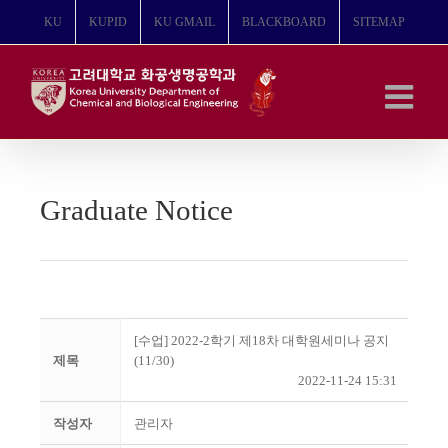
콘
KU
KUPID
KU GMAIL
BLACKBOARD
SITEMAP
텐
츠
로
건
너
뛰
기
Graduate Notice
[수업] 2022-2학기 제18차 대학원세미나 공지
제목
(11/30)
2022-11-24 15:31
작성자
관리자