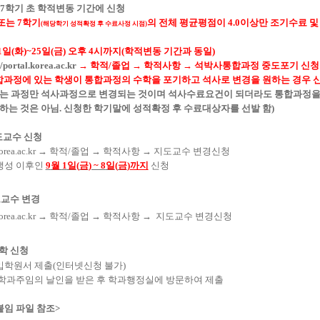
 7
학기 초 학적변동 기간에 신청
 또는
7
학기
의 전체 평균평점이
4.0
이상만 조기수료 및
(
해당학기 성적확정 후 수료사정 시점
)
1
일
(
화
)~25
일
(
금
)
오후
4
시까지
(
학적변동 기간과 동일
)
//portal.korea.ac.kr
→
학적
/
졸업
→
학적사항
→
석박사통합과정 중도포기 신
과정에 있는 학생이 통합과정의 수학을 포기하고 석사로 변경을 원하는 경우 신
우는 과정만 석사과정으로 변경되는 것이며 석사수료요건이 되더라도 통합과정을
하는 것은 아님
.
신청한 학기말에 성적확정 후 수료대상자를 선발 함
)
도교수 신청
orea.ac.kr
→
학적
/
졸업
→
학적사항
→
지도교수 변경신청
생성 이후인
9
월
1
일
(
금
) ~ 8
일
(
금
)
까지
신청
교수 변경
orea.ac.kr
→
학적
/
졸업
→
학적사항
→
지도교수 변경신청
학 신청
입학원서 제출
(
인터넷신청 불가
)
 학과주임의 날인을 받은 후 학과행정실에 방문하여 제출
붙임 파일 참조>