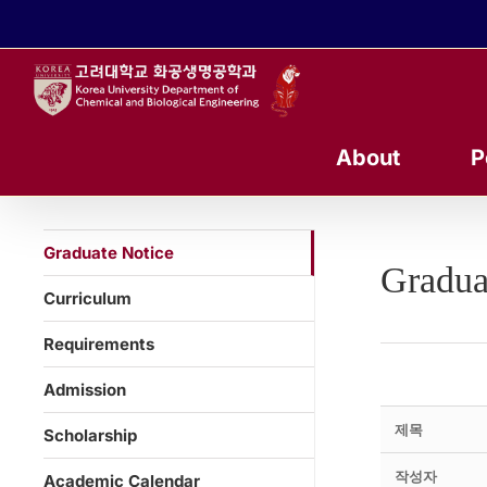
콘
텐
츠
로
건
너
About
P
뛰
기
Graduate Notice
Gradua
Curriculum
Requirements
Admission
제목
Scholarship
작성자
Academic Calendar