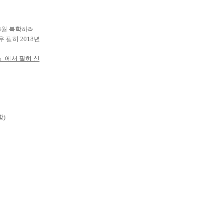
8
월 복학하려
우 필히
2018
년
』에서 필히 신
함
)