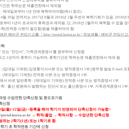
기간은 학위논문 제출연한에서 제외됨
:
제대일로부터
1
년 안에 복학하여야함
(
예시 참조
)
년
4
월
30
일 전역자는
2017
년
8
월과
2018
년
2
월 두번의 복학기회가 있음
. 2018
년
일로부터
1
년이 초과되어 휴학경과 제적됨
.
단
, 2018
년
2
월까지 복학할 수 없을 경
휴학
(
전역증 사본이 필요함
)
원을 제출하여야 함
.
생은 예비군 전입신고를
『
http://portal.korea.ac.kr
/
정보생활
/
예비군 전입신고
휴학
’
또는
‘
진단서
’, '
가족관계증명서
'
를 첨부하여 신청함
최고
1
년까지 휴학이 가능하며
,
휴학기간은 학위논문 제출연한에서 제외 됨
학
: (
입대일 기재된
)
입영통지서사본 또는 병적증명서
1
부
.(
병무청 발송
E-mail
포
학
: (
제대일이 기재된
)
전역증 사본 또는 병적증명서
1
부
.
에서 바로 일반휴학
: (
제대일이 기재된
)
전역증 사본 또는 병적증명서
1
부
.
휴학
:
출산 병원에서 발행하는 진단서 또는 출산증명서
1
부
,
가족관계증명서
1
부
.
과정 수업연한 단축신청 및 중도포기원
축신청
4
일
(
월
)~22
일
(
금
) <
등록을 해야 학기가 반영되어 단축신청이 가능함
>
//portal.korea.ac.kr
→
학적
/
졸업
→
학적사항
→
수업년한 단축신청
범위는
2
학기
(1
년
)
또는
1
학기로 함
.
6
학기 초 학적변동 기간에 신청