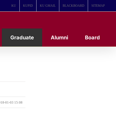
KU
KUPID
KU GMAIL
BLACKBOARD
SITEMAP
Graduate
Alumni
Board
18-01-03 15:08