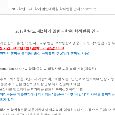
2017학년도 제2학기 일반대학원 학적변동 안내.pdf
(67.2KB)
2017
학년도 제
2
학기 일반대학원 학적변동 안내
가능 항목
:
휴학
,
복학
,
지도교수 변경
,
석박통합과정 중도포기
,
석박통합과정 
청 기간
: 2017
년
8
월
1
일
(
화
) ~25
일
(
금
) 16:00
 첫학기 휴학은 불가
(
단
,
출산
‧
육아휴학 및 군입대 휴학만 가능
)
portal.korea.ac.kr
→
학적
/
졸업
→
학적사항
→
휴
·
복학 신청
(
대학원
)
사
(
석
ㆍ
박사통합
) 3
년까지 가능하며
, 6
개월 또는
1
년 단위로 연속하여 연장 가능
 종료 후 기간을 연장하고자 할 경우 다시 신청하여야 함
심사를 받고자하는 학기에는 반드시 복학신청하여야 함
학위청구논문 제출연한에서 제외되는
"
출산
‧
육아
"
및
"
군입대
"
의 사유로 휴학학는
필요가 없음
학기는 학위청논문 제출연한에서 제외되며
,
입영취소나 연기 등으로 군입대사유
내에 신고하여 군입대휴학을 철회하여야 함