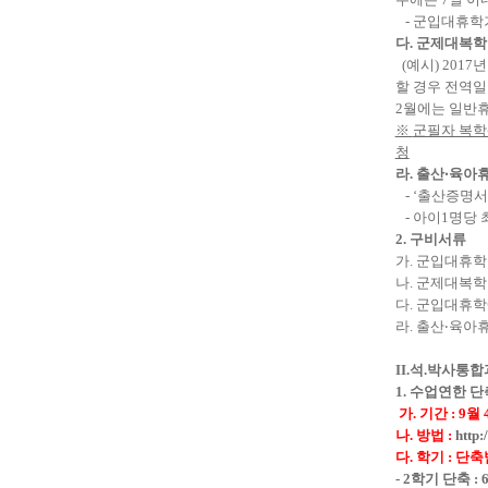
-
군입대휴학
다
.
군제대복학
(
예시
) 2017
할 경우 전역
2
월에는 일반
※
군필자 복학
청
라
.
출산
‧
육아
- ‘
출산증명서
-
아이
1
명당 
2.
구비서류
가
.
군입대휴
나
.
군제대복
다
.
군입대휴학
라
.
출산
‧
육아
II.
석
.
박사통합
1.
수업연한 단
가
.
기간
: 9
월
나
.
방법
:
http:
다
.
학기
:
단축
- 2
학기 단축
: 