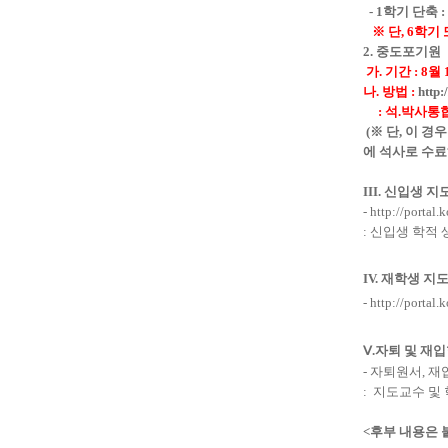
- 1
학기 단축
:
※
단
, 6
학기
2.
중도포기원
가
.
기간
: 8
월
나
.
방법
:
http:
:
석
.
박사통합
(
※
단
,
이 경
에 석사로 수료
III.
신입생 지
-
http://portal.k
:
신입생 학적 
IV.
재학생 지도
-
http://portal.k
Ⅴ
.
자퇴 및 재입
-
자퇴원서
,
재
:
지도교수 및
<후부 내용은 