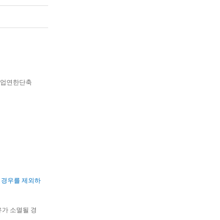
수업연한단축
 경우를 제외하
가 소멸될 경