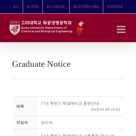
콘
KU
KUPID
KU GMAIL
BLACKBOARD
SITEMAP
텐
츠
로
건
너
뛰
기
Graduate Notice
17년 후반기 학생예비군 훈련안내
제목
2018-01-03 16:02
작성자
관리자
17년 후반기 학생예비군 기본훈련 안내.pdf