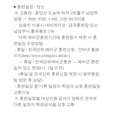
■ 훈련일정 / 장소
※ 교통편 : 중앙선 도농역 하차 2번출구 남양주
방향 ⇒ 30번, 93번, 1-4번, 23번 BUS이용
승용차 이용시 네비게이션 : 금곡훈련장 또는
남양주시 홍유릉로 156
대학 예비군훈련기간에 훈련참가 제한 시 훈
련일정 조정방법
- 휴일 / 전국단위 예비군 훈련신청 : 인터넷 홈페
이지(
http://www.yebigun1.mil.kr/
)
→ 휴일 / 전국단위예비군훈련 → 예비군 훈련
일자‧장소 변경(11. 1일 이전)
(휴일 및 전국단위 훈련신청 제한 시 병무행정
팀 방문 후 상담)
- 훈련일정 중 다른 일정의 학생과 상호 훈련일정
교환가능
※ 훈련일정별 대상인원 공석이 정해진 관계로
다른 일정의 학생공석을 상호 교환