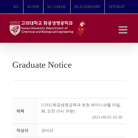
콘
KU
KUPID
KU GMAIL
BLACKBOARD
SITEMAP
텐
츠
로
건
너
뛰
기
Graduate Notice
[기타] 화공생명공학과 초청 세미나 (8월 10일,
제목
화, 오전 10시 30분)
2021-08-05 10:39
작성자
관리자