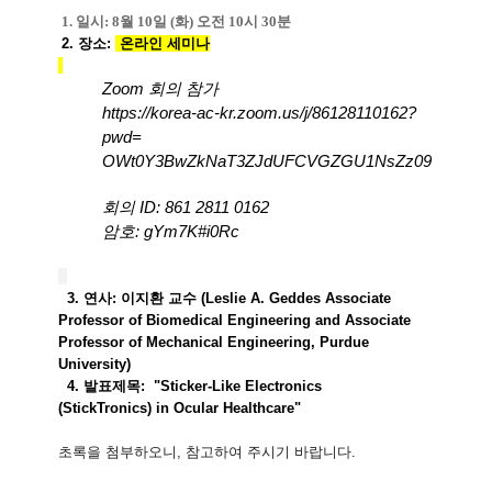
1. 일시: 8월 10일 (화) 오전 10시 30분
2. 장소:
온라인 세미나
Zoom 회의 참가
https://korea-ac-kr.zoom.us/j/
86128110162?
pwd=
OWt0Y3BwZkNaT3ZJdUFCVGZGU1NsZz
09
회의 ID: 861 2811 0162
암호: gYm7K#i0Rc
3. 연사: 이지환 교수 (
Leslie A. Geddes Associate
Professor of Biomedical Engineering
and Associate
Professor of Mechanical Engineering, Purdue
University
)
4. 발표제목: "
Sticker-Like Electronics
(
StickTronics
)
in Ocular Healthcare
"
초록을 첨부하오니, 참고하여 주시기 바랍니다.