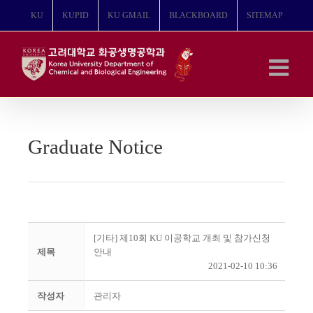
콘
KU
KUPID
KU GMAIL
BLACKBOARD
SITEMAP
텐
츠
로
건
너
뛰
기
Graduate Notice
[기타] 제10회 KU 이공학교 개최 및 참가신청
제목
안내
2021-02-10 10:36
작성자
관리자