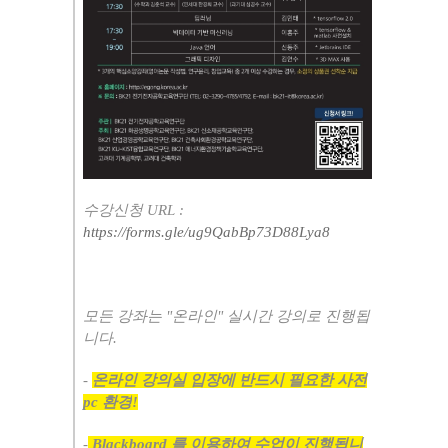
수강신청
URL :
https://forms.gle/ug9QabBp73D88Lya8
모든 강좌는
"
온라인
"
실시간 강의로 진행됩
니다
.
-
온라인 강의실 입장에 반드시 필요한 사전
pc
환경
!
-
Blackboard
를 이용하여 수업이 진행됩니