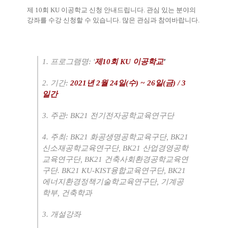
제
10
회
KU
이공학교 신청 안내드립니다
.
관심 있는 분야의
강좌를 수강 신청할 수 있습니다
.
많은 관심과 참여바랍니다
.
1.
프로그램명
: '
제
10
회
KU
이공학교
'
2.
기간
:
2021
년
2
월
24
일
(
수
) ~ 26
일
(
금
) / 3
일간
3.
주관
: BK21
전기전자공학교육연구단
4.
주최
: BK21
화공생명공학교육구단
, BK21
신소재공학교육연구단
, BK21
산업경영공학
교육연구단
, BK21
건축사회환경공학교육연
구단
. BK21 KU-KIST
융합교육연구단
, BK21
에너지환경정책기술학교육연구단
,
기계공
학부
,
건축학과
3.
개설강좌