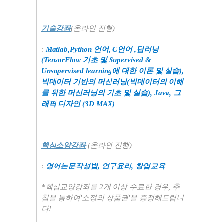
기술강좌
(
온라인 진행
)
:
Matlab,Python
언어
, C
언어
,
딥러닝
(TensorFlow
기초 및
Supervised &
Unsupervised learning
에 대한 이론 및 실습
),
빅데이터 기반의 머신러닝
(
빅데이터의 이해
를 위한 머신러닝의 기초 및 실습
), Java,
그
래픽 디자인
(3D MAX)
핵심소양강좌
(
온라인 진행
)
:
영어논문작성법
,
연구윤리
,
창업교육
*
핵심교양강좌를
2
개 이상 수료한 경우
,
추
첨을 통하여
'
소정의 상품권
'
을 증정해드립니
다
!