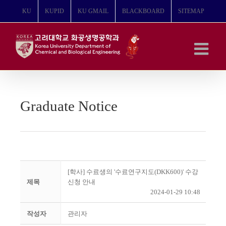
콘
KU
KUPID
KU GMAIL
BLACKBOARD
SITEMAP
텐
츠
로
건
너
뛰
기
Graduate Notice
[학사] 수료생의 '수료연구지도(DKK600)' 수강
제목
신청 안내
2024-01-29 10:48
작성자
관리자