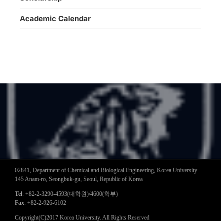
Academic Calendar
02841, Department of Chemical and Biological Engineering, Korea University
145 Anam-ro, Seongbuk-gu, Seoul, Republic of Korea
Tel
: +82-2-3290-4593(대학원)/4600(학부)
Fax
: +82-2-926-6102
Copyright(C)2017 Korea University. All Rights Reserved