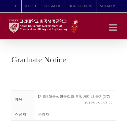
콘
KU
KUPID
KU GMAIL
BLACKBOARD
SITEMAP
텐
츠
로
건
너
뛰
기
Graduate Notice
[기타] 화공생명공학과 초청 세미나 공지(6/7)
제목
2023-05-30 09:53
작성자
관리자