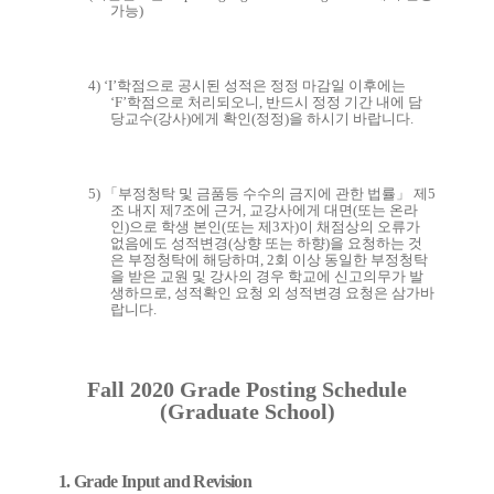
가능
)
4) ‘I’
학점으로 공시된 성적은 정정 마감일 이후에는
‘F’
학점으로 처리되오니
,
반드시 정정 기간 내에 담
당교수
(
강사
)
에게 확인
(
정정
)
을 하시기 바랍니다
.
5)
「
부정청탁 및 금품등 수수의 금지에 관한 법률
」
제
5
조 내지 제
7
조에 근거
,
교강사에게 대면
(
또는 온라
인
)
으로 학생 본인
(
또는 제
3
자
)
이 채점상의 오류가
없음에도 성적변경
(
상향 또는 하향
)
을 요청하는 것
은 부정청탁에 해당하며
, 2
회 이상 동일한 부정청탁
을 받은 교원 및 강사의 경우 학교에 신고의무가 발
생하므로
,
성적확인 요청 외 성적변경 요청은 삼가바
랍니다
.
Fall 2020 Grade Posting Schedule
(Graduate School)
1. Grade Input and Revision