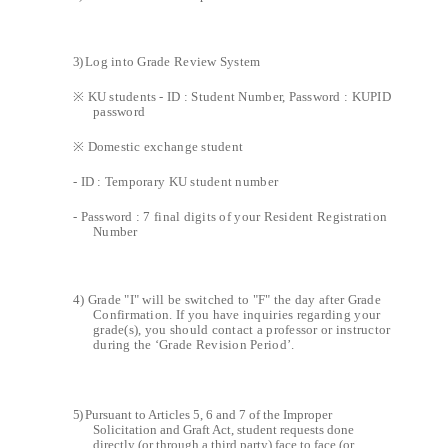
3)
Log into Grade Review System
※
KU students
- ID : Student Number, Password : KUPID
password
※
Domestic exchange student
- ID : Temporary KU student number
- Password : 7 final digits of your Resident Registration
Number
4) Grade "I" will be switched to "F" the day after Grade
Confirmation. If you have inquiries regarding your
grade(s), you should contact a professor or instructor
during the ‘Grade Revision Period’.
5)
Pursuant to Articles 5, 6 and 7 of the Improper
Solicitation and Graft Act, student requests done
directly (or through a third party) face to face (or