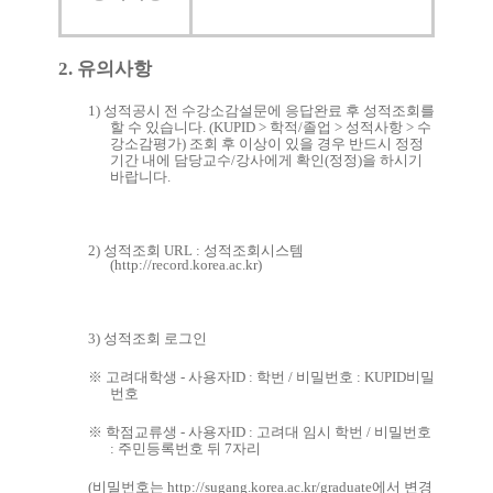
2. 유의사항
1)
성적공시 전 수강소감설문에 응답완료 후 성적조회를
할 수 있습니다
. (KUPID >
학적
/
졸업
>
성적사항
>
수
강소감평가
)
조회 후 이상이 있을 경우 반드시 정정
기간 내에 담당교수
/
강사에게 확인
(
정정
)
을 하시기
바랍니다
.
2)
성적조회
URL :
성적조회시스템
(
http://record.korea.ac.kr)
3)
성적조회 로그인
※
고려대학생
-
사용자
ID :
학번
/
비밀번호
: KUPID
비밀
번호
※
학점교류생
-
사용자
ID :
고려대 임시 학번
/
비밀번호
:
주민등록번호 뒤
7
자리
(
비밀번호는
http://sugang.korea.ac.kr/graduate
에서
변경