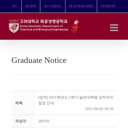
콘
KU
KUPID
KU GMAIL
BLACKBOARD
SITEMAP
텐
츠
로
건
너
뛰
기
Graduate Notice
[성적] 2021학년도 1학기 일반대학원 성적처리
제목
일정 안내
2021-06-02 10:26
작성자
관리자