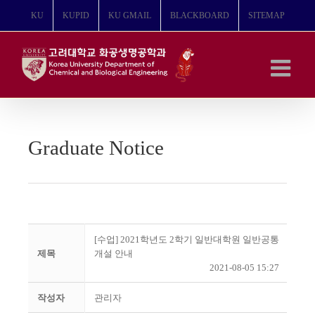
콘
KU
KUPID
KU GMAIL
BLACKBOARD
SITEMAP
텐
츠
로
건
너
뛰
기
Graduate Notice
[수업] 2021학년도 2학기 일반대학원 일반공통
제목
개설 안내
2021-08-05 15:27
작성자
관리자