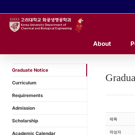
콘
텐
츠
로
건
너
About
P
뛰
기
Graduate Notice
Gradua
Curriculum
Requirements
Admission
제목
Scholarship
작성자
Academic Calendar