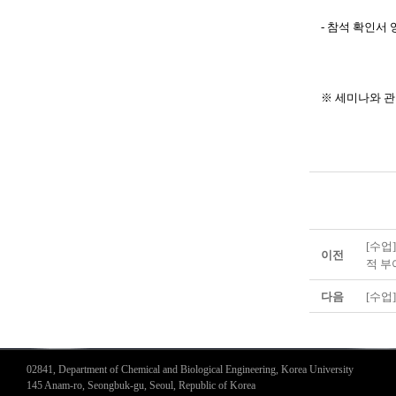
- 참석 확인서
※ 세미나와 관련
[수업]
이전
적 부
다음
[수업]
02841, Department of Chemical and Biological Engineering, Korea University
145 Anam-ro, Seongbuk-gu, Seoul, Republic of Korea