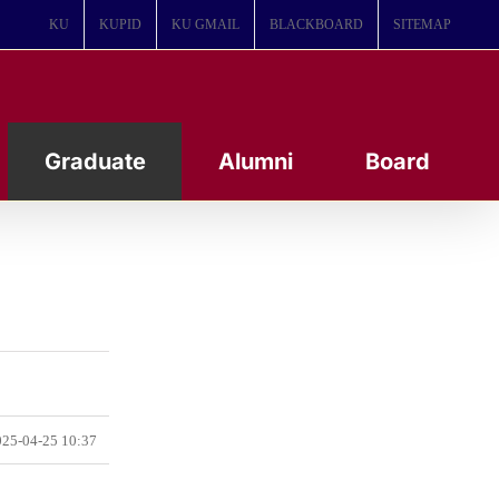
KU
KUPID
KU GMAIL
BLACKBOARD
SITEMAP
Graduate
Alumni
Board
25-04-25 10:37