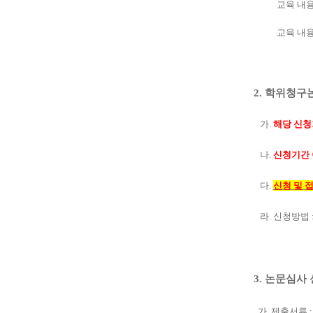
교육 내
교육 내용 
2.
학위청구논
가
.
해당 신
나
.
신청기간 
다
.
신청 및 
라
.
신청방법
3.
논문심사 
가
.
제출서류