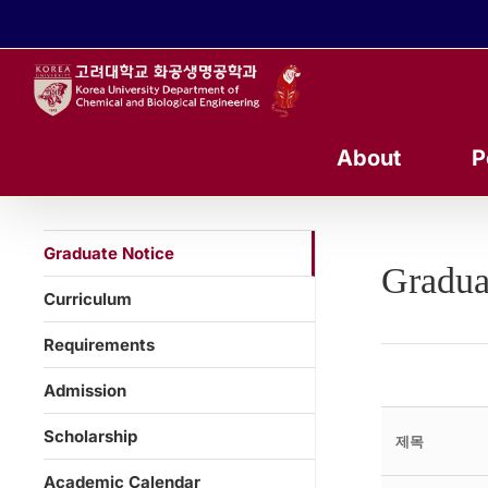
콘
텐
츠
로
건
너
About
P
뛰
기
Graduate Notice
Gradua
Curriculum
Requirements
Admission
Scholarship
제목
Academic Calendar