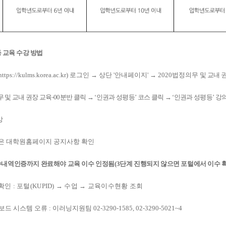
 교육 수강 방법
https://kulms.korea.ac.kr)
로그인
→
상단
'
안내페이지
'
→
2020
법정의무
및 교내 
 및 교내 권장 교육
-00
분반 클릭
→
‘
인권과 성평등
’
코스 클릭
→
‘
인권과 성평등
’
강
강
은 대학원홈페이지 공지사항 확인
내역인증까지 완료해야 교육 이수 인정됨
(3
단계 진행되지 않으면 포털에서 이수 
 확인
:
포털
(KUPID)
→
수업
→
교육이수현황 조회
보드 시스템 오류
:
이러닝지원팀
02-3290-1585, 02-3290-5021~4