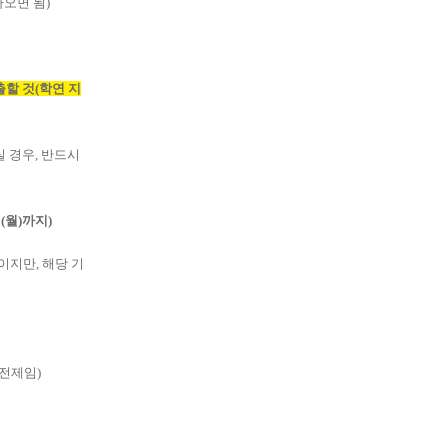
오면 됨)
할 것(학연 지
 경우, 반드시
0(월)까지)
칙이지만,
해당 기
 전제임)