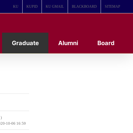
KU
KUPID
KU GMAIL
BLACKBOARD
SITEMAP
Graduate
Alumni
Board
)
20-10-06 16:59