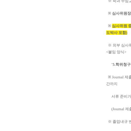
※ 학과 주임교
※
심사위원장은
※
심사위원 중
도박사 포함)
※ 외부 심사위
<붙임 양식>
'5.학위청구
※ Journal 
간까지
서류 준비가 
(Journal
※ 졸업내규 변경