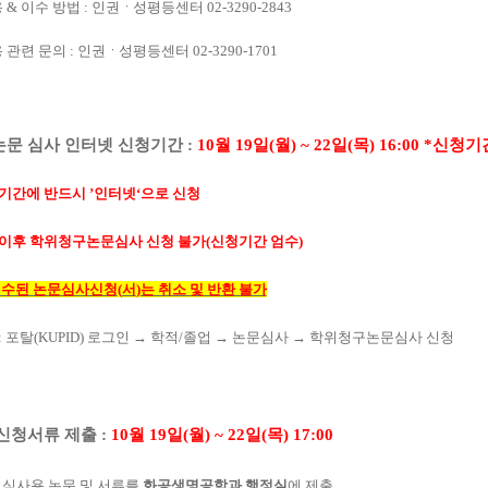
용
&
이수 방법
:
인권
ㆍ
성평등센터
02-3290-2843
관련 문의
:
인권
ㆍ
성평등센터
02-3290-1701
문 심사 인터넷 신청기간
:
10
월
19
일
(
월
) ~ 22
일
(
목
) 16:00 *
신청기
청기간에 반드시
’
인터넷
‘
으로 신청
이후 학위청구논문심사 신청 불가
(
신청기간 엄수
)
접수된 논문심사신청
(
서
)
는 취소 및 반환 불가
:
포탈
(KUPID)
로그인
→
학적
/
졸업
→
논문심사
→
학위청구논문심사 신청
신청서류 제출
:
10
월
19
일
(
월
) ~ 22
일
(
목
) 17:00
:
심사용 논문 및 서류를
화공생명공학과 행정실
에 제출