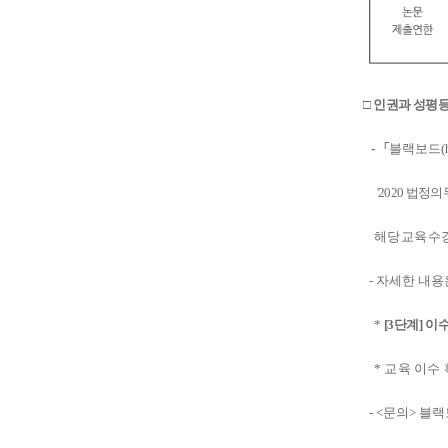
□
인권과 성평등
-
「
블랙보드
(
'2020
법정의무
해당 교육 수
-
자세한 내용
*
[3
단계
]
이수
*
교육 이수
- <
문의
>
블랙