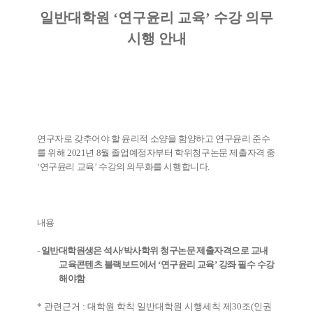
일반대학원
‘
연구윤리 교육
’
수강 의무
시행 안내
연구자로 갖추어야 할 윤리적 소양을 함양하고 연구윤리 준수
를 위해
2021
년
8
월 졸업예정자부터 학위청구논문 제출자격 중
‘
연구윤리 교육
’
수강의 의무화를 시행합니다
.
내용
-
일반대학원생은 석사
/
박사학위 청구논문 제출자격으로 교내
교육콘텐츠 블랙보드에서
‘
연구윤리 교육
’
강좌 필수 수강
해야함
*
관련근거
:
대학원 학칙 일반대학원 시행세칙 제
30
조
(
인권