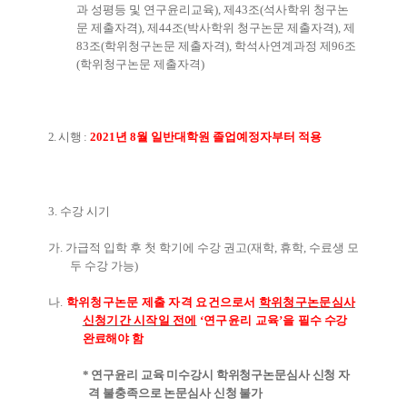
과 성평등 및 연구윤리교육
),
제
43
조
(
석사학위 청구논
문 제출자격
),
제
44
조
(
박사학위 청구논문 제출자격
),
제
83
조
(
학위청구논문 제출자격
),
학석사연계과정 제
96
조
(
학위청구논문 제출자격
)
2.
시행
:
2021
년
8
월 일반대학원 졸업예정자부터 적용
3.
수강 시기
가
.
가급적 입학 후 첫 학기에 수강 권고
(
재학
,
휴학
,
수료생 모
두 수강 가능
)
나
.
학위청구논문 제출 자격 요건으로서
학위청구논문심사
신청기간 시작일 전에
‘
연구윤리 교육
’
을
필수 수강
완료해야 함
*
연구윤리 교육 미수강시 학위청구논문심사 신청 자
격 불충족으로 논문심사 신청 불가