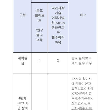
국가과학
본교
기술
구분
비고
블랙보
인력개발
드
원
(KIRD)
온라인교
‘
연구
육
윤리
필수이수
교육
’
과목
대학원
본교 블랙보드
○
X
에서 필수 이수
생
BK
사업 참여자
에 한하여 본교
블랙보드 이외에
KIRD
온라인교
4
단계
육 필수과목
(BK
BK21
사
참여인력 필수
업 참여
강좌
)
이수 시 대