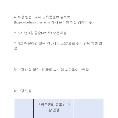
4.
수강 방법
:
교내 교육콘텐츠 블랙보드
(
https://kulms.korea.ac.kr
)
에서 온라인 개설 강좌 이수
* 2021
년
3
월 중순
(4
째주
)
오픈예정
*
비교과 온라인 교육
(
약
2
시간 소요
)
으로 수강 인원 제한 없
음
5.
수강 내역 확인
: KUPID
→
수업
→
교육이수현황
6.
수강 인정
「
연구윤리 교육
」
수
강 인정