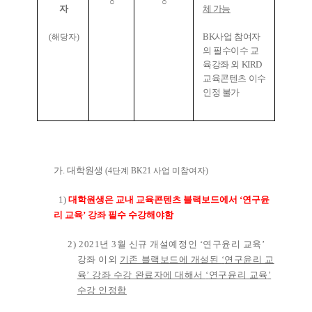
○
○
자
체 가능
BK
사업 참여자
(
해당자
)
의 필수이수 교
육강좌 외
KIRD
교육콘텐츠 이수
인정 불가
가
.
대학원생
(4
단계
BK21
사업 미참여자
)
1)
대학원생은 교내 교육콘텐츠 블랙보드에서
‘
연구윤
리 교육
’
강좌 필수 수강해야함
2) 2021
년
3
월 신규 개설예정인
‘
연구윤리 교육
’
강좌 이외
기존 블랙보드에 개설된
‘
연구윤리 교
육
’
강좌 수강 완료자에 대해서
‘
연구윤리 교육
’
수강 인정함