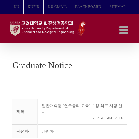
콘
KU
KUPID
KU GMAIL
BLACKBOARD
SITEMAP
텐
츠
로
건
너
뛰
기
Graduate Notice
일반대학원 ‘연구윤리 교육’ 수강 의무 시행 안
제목
내
2021-03-04 14:16
작성자
관리자