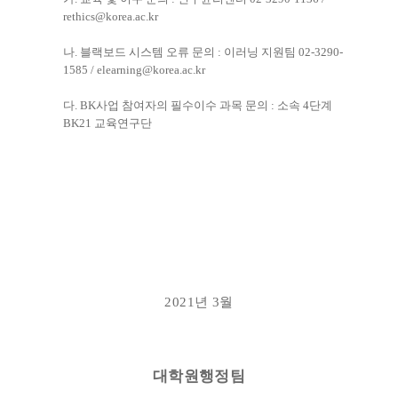
rethics@korea.ac.kr
나
.
블랙보드 시스템 오류 문의
:
이러닝 지원팀
02-3290-
1585 / elearning@korea.ac.kr
다
. BK
사업 참여자의 필수이수 과목 문의
:
소속
4
단계
BK21
교육연구단
2021
년
3
월
대학원행정팀