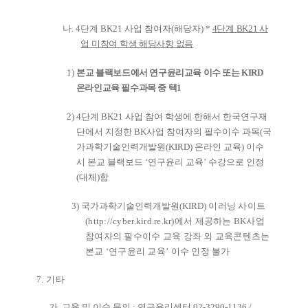
나
. 4
단계
BK21
사업 참여자
(
해당자
)
*
4
단계
BK21
사
업 미참여 학생 해당사항 없음
1)
본교 블랙보드에서 연구윤리교육 이수 또는
KIRD
온라인교육 필수과목 중 택
1
2) 4
단계
BK21
사업 참여 학생에 한해서 한국연구재
단에서 지정한
BK
사업 참여자의 필수이수 과목
(
국
가과학기술인력개발원
(KIRD)
온라인 교육
)
이수
시 본교 블랙보드
‘
연구윤리 교육
’
수강으로 인정
(
대체
)
함
3)
국가과학기술인력개발원
(KIRD)
이러닝 사이트
(
http://cyber.kird.re.kr)
에서 제공하는
BK
사업
참여자의 필수이수 교육 강좌 외 교육콘텐츠는
본교
‘
연구윤리 교육
’
이수 인정 불가
7.
기타
가
.
교육 및 이수 문의
:
연구윤리센터
02-3290-1136 /