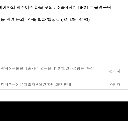
참여자의 필수이수 과목 문의
:
소속
4
단계
BK21
교육연구단
 등 관련 문의
:
소속 학과
행정실 (02-3290-4593)
] 학위청구논문 제출자격 '연구윤리' 및 '인권과성평등 ' 수강
관리자
] 학위청구논문 제출자격요건 확인 화면 안내
관리자