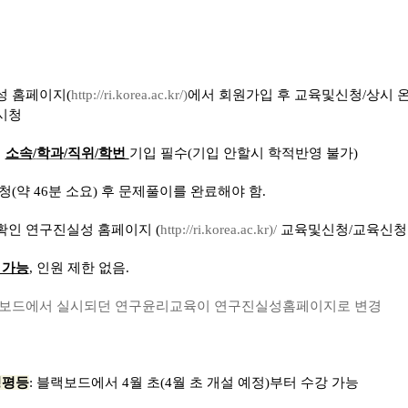
성 홈페이지
(
http://ri.korea.ac.kr/)
에서 회원가입 후 교육및신청
/
상시 
시청
시
소속
/
학과
/
직위
/
학번
기입 필수
(
기입 안할시 학적반영 불가
)
청
(
약
46
분 소요
)
후 문제풀이를 완료해야 함
.
확인 연구진실성 홈페이지
(
http://ri.korea.ac.kr)/
교육및신청
/
교육신청
 가능
,
인원 제한 없음
.
랙보드에서 실시되던 연구윤리교육이 연구진실성홈페이지로 변경
성평등
:
블랙보드에서
4
월 초
(4
월 초 개설 예정
)
부터 수강 가능