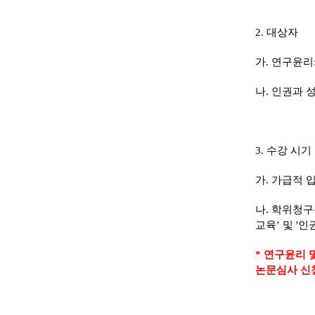
2.
대상자
가
.
연구윤리
나
.
인권과 
3.
수강 시기
가
.
가급적 입
나
.
학위청구
교육
’
및
'
인
*
연구윤리 
논문심사 신