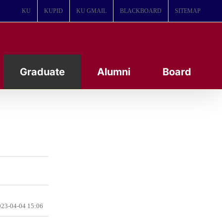
KU
KUPID
KU GMAIL
BLACKBOARD
SITEMAP
Graduate
Alumni
Board
23-04-04 15:06