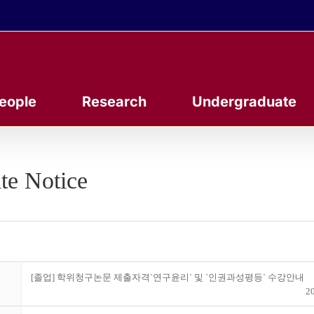
eople
Research
Undergraduate
te Notice
[졸업] 학위청구논문 제출자격`연구윤리` 및 `인권과성평등` 수강안내
20