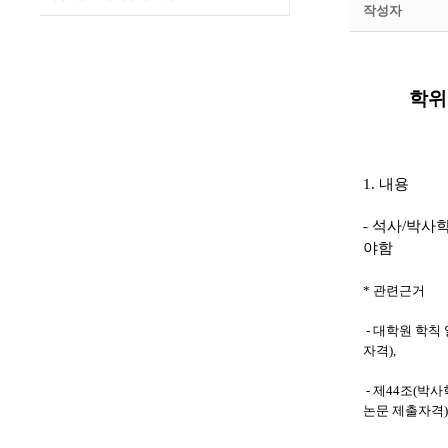
작성자
학위
1.
내용
-
석사
/
박사학
야함
*
관련근거
- 대학원 학칙
자격
),
- 제
44
조
(
박사
논문 제출자격
)