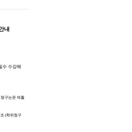
 안내
필수 수강해
 청구논문 제출
6
조
(
학위청구