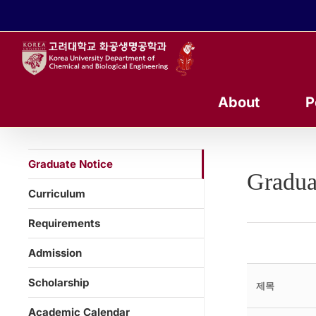
콘
텐
츠
로
건
너
About
P
뛰
기
Graduate Notice
Gradua
Curriculum
Requirements
Admission
Scholarship
제목
Academic Calendar