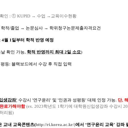
 확인
:
①
KUPID
→
수업
→
교육이수현황
→
학적
/
졸업
→
논문심사
→
학위청구논문제출자격요건
:
4
월
1
일부터 학적 반영 예정
음날 확인 가능
,
학적 반영까지 최대
2
일 소요
)
성평등
:
블랙보드에서 수강 후 직접 입력
입생강좌'
수강시 '연구윤리' 및 '인권과 성평등' 대체 인정 가능
.
단
,
해
 완료가해야함
(ex. 2023
학년도
1
학기에 대학원신입생강좌 수강시
20
 처리됨
)
 교내 교육콘텐츠
(
http://ri.korea.ac.kr/)
에서
‘
연구윤리 교육
’
강좌 