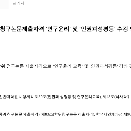
관리자
청구논문제출자격 '연구윤리' 및 '인권과성평등' 수강
위 청구논문 제출자격으로
‘
연구윤리 교육
’
및
'
인권과성평등
'
강좌 
 일반대학원 시행세칙 제
30
조
(
인권과 성평등 및 연구윤리교육
),
제
43
조
(
석사학위
학위 청구논문 제출자격
),
제
83
조
(
학위청구논문 제출자격
),
학석사연계과정 제
9