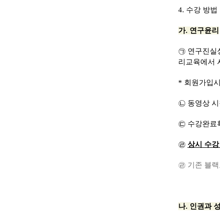
4.
수강 방법
가
.
연구윤리
㉠
연구진실
리교육에서 
*
회원가입
㉡
동영상 시
㉢
수강완료
㉣
상시 수강
㉣
기존 블
나
.
인권과 