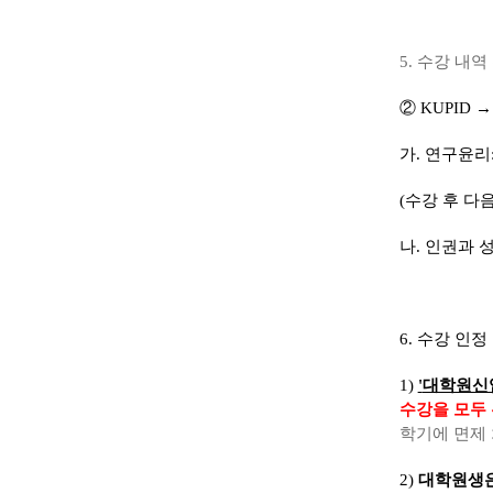
5.
수강 내역
②
KUPID
가
.
연구윤리
(
수강 후 다
나
.
인권과 
6.
수강 인정
1)
'
대학원신
수강을 모두
학기에 면제
2)
대학원생은