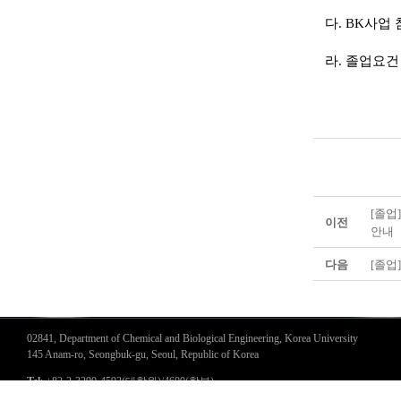
다
. BK
사업 
라
.
졸업요건
[졸업
이전
안내
다음
[졸업
02841, Department of Chemical and Biological Engineering, Korea University
145 Anam-ro, Seongbuk-gu, Seoul, Republic of Korea
Tel
: +82-2-3290-4593(대학원)/4600(학부)
Fax
: +82-2-926-6102