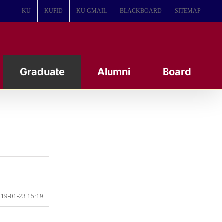
KU
KUPID
KU GMAIL
BLACKBOARD
SITEMAP
Graduate
Alumni
Board
19-01-23 15:19