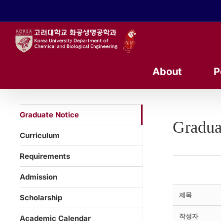
콘
텐
츠
로
건
너
About
P
뛰
기
Graduate Notice
Gradua
Curriculum
Requirements
Admission
제목
Scholarship
작성자
Academic Calendar