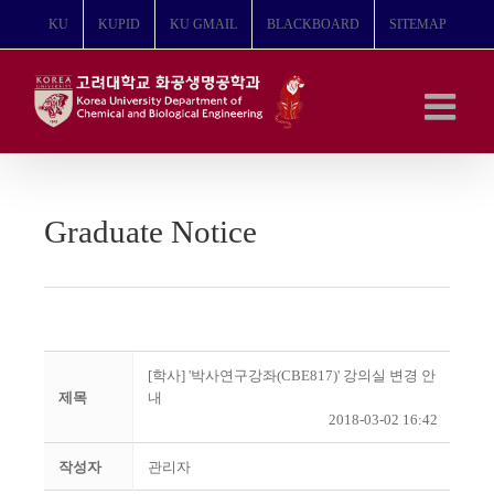
콘
KU
KUPID
KU GMAIL
BLACKBOARD
SITEMAP
텐
츠
로
건
너
뛰
기
Graduate Notice
[학사] '박사연구강좌(CBE817)' 강의실 변경 안
제목
내
2018-03-02 16:42
작성자
관리자