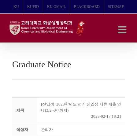
콘
KU
KUPID
KU GMAIL
BLACKBOARD
SITEMAP
텐
츠
로
건
너
뛰
기
Graduate Notice
[신입생] 2023학년도 전기 신입생 서류 제출 안
제목
내(3/2~3/7까지)
2023-02-17 18:21
작성자
관리자