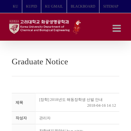
콘
KU
KUPID
KU GMAIL
BLACKBOARD
SITEMAP
텐
츠
로
건
너
뛰
기
Graduate Notice
[장학] 2018년도 해동장학생 선발 안내
제목
2018-04-16 14:12
작성자
관리자
장학생지원양식.hwp