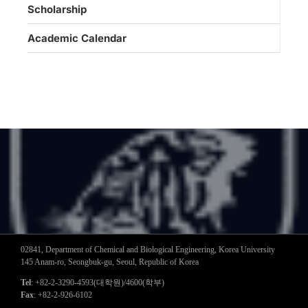
Scholarship
Academic Calendar
02841, Department of Chemical and Biological Engineering, Korea University
145 Anam-ro, Seongbuk-gu, Seoul, Republic of Korea
Tel
: +82-2-3290-4593(대학원)/4600(학부)
Fax
: +82-2-926-6102