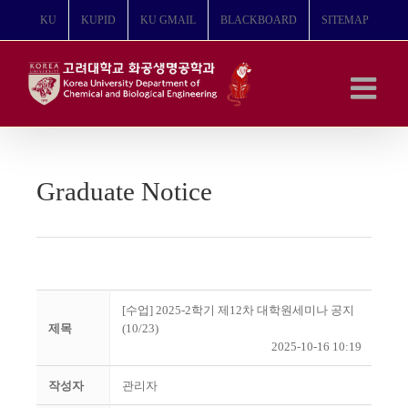
콘
KU
KUPID
KU GMAIL
BLACKBOARD
SITEMAP
텐
츠
로
건
너
뛰
기
Graduate Notice
[수업] 2025-2학기 제12차 대학원세미나 공지
제목
(10/23)
2025-10-16 10:19
작성자
관리자